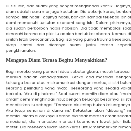
Di sisi lain, ada suami yang sangat menghindari konflik. Baginya,
diam adalah cara menjaga keutuhan. Dia bekerja keras, bahkan
sampai titik nadir—gajinya habis, bahkan sampai terjebak pinjol
demi memenuhi tuntutan ekonomi sang istri. Dalam pikirannya,
dia sudah berkorban habis-habisan. Dia tidak membalas saat
dimarahi karena dia pikir itu adalah bentuk kesabaran. Namun, di
sinilah letak bencananya. Bagi istri yang punya trauma kesepian,
sikap santai dan diamnya suami justru terasa seperti
pengkhianatan.
Mengapa Diam Terasa Begitu Menyakitkan?
Bagi mereka yang pernah hidup sebatangkara, musuh terbesar
mereka adalah ketidakpastian. Ketika ada masalah dengan
keluarga besar atau miskomunikasi dengan mertua, si istri butuh
seorang pelindung yang nyata—seseorang yang secara vokal
berkata, “Aku di pihakmu.” Saat suami memilih diam atau “main
aman” demi menghindari ribut dengan keluarga besarnya, si istri
menafsirkan itu sebagai: “Ternyata aku tetap bukan keluarganya.
Aku tetap sendirian di dunia ini.” Ketakutan akan “dibuang” ini
memicu alarm di otaknya. Karena dia tidak merasa aman secara
emosional, dia mencoba mencari keamanan lewat jalur fisik:
materi. Dia menekan suami lebih keras untuk memberikan rumah