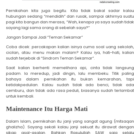
Pernikahan kita juga begitu. Kita tidak bakal sadar kalau
hubungan sedang “mendidih” dan rusak, sampai akhirnya suatu
pagi kita bangun dan merasa, “Wah, kenapa ya saya sudah tidak
sayang lagi sama orang di sebelah saya?”
Jangan Sampai Jadi “Teman Sekamar”
Coba dicek: percakapan kalian isinya cuma soal uang sekolah,
cicilan, atau menu makan malam? Kalau iya, hati-hati, kalian
sudah terjebak di “Sindrom Teman Sekamar”.
Saat kalian berhenti memelihara api, cinta tidak langsung
padam. Ia meredup, jadi dingin, lalu membeku. Titik paling
bahaya dalam pernikahan itu bukan kemarahan, tapi
ketidakpedulian. Kalau sudah tidak ada benci, tidak ada
cemburu, dan tidak ada rasa peduli, biasanya sudah terlambat
untuk kembali.
Maintenance Itu Harga Mati
Dalam Islam, pernikahan itu janji yang sangat agung (mitsaqan
ghalizha). Sayang sekali kalau janji sekuat itu dirawat dengan
sikap asal-asalan. Bahkan Rasulullah SAW saja selalu