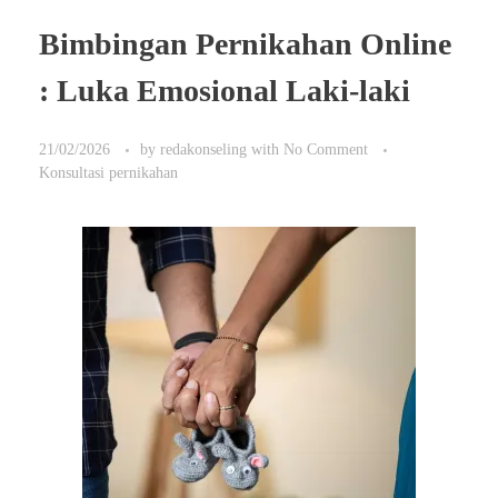
Bimbingan Pernikahan Online
: Luka Emosional Laki-laki
21/02/2026
by
redakonseling
with
No Comment
Konsultasi pernikahan