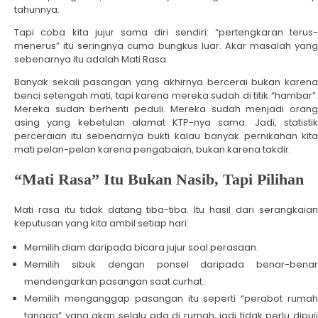
tahunnya.
Tapi coba kita jujur sama diri sendiri: “pertengkaran terus-
menerus” itu seringnya cuma bungkus luar. Akar masalah yang
sebenarnya itu adalah Mati Rasa.
Banyak sekali pasangan yang akhirnya bercerai bukan karena
benci setengah mati, tapi karena mereka sudah di titik “hambar”.
Mereka sudah berhenti peduli. Mereka sudah menjadi orang
asing yang kebetulan alamat KTP-nya sama. Jadi, statistik
perceraian itu sebenarnya bukti kalau banyak pernikahan kita
mati pelan-pelan karena pengabaian, bukan karena takdir.
“
Mati Rasa” Itu Bukan Nasib, Tapi Pilihan
Mati rasa itu tidak datang tiba-tiba. Itu hasil dari serangkaian
keputusan yang kita ambil setiap hari:
Memilih diam daripada bicara jujur soal perasaan.
Memilih sibuk dengan ponsel daripada benar-benar
mendengarkan pasangan saat curhat.
Memilih menganggap pasangan itu seperti “perabot rumah
tangga” yang akan selalu ada di rumah, jadi tidak perlu dipuji