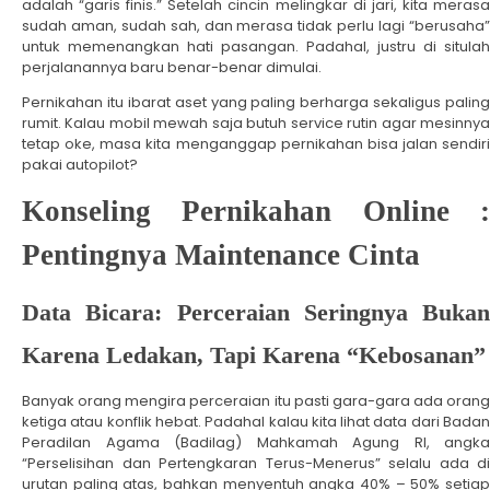
adalah “garis finis.” Setelah cincin melingkar di jari, kita merasa
sudah aman, sudah sah, dan merasa tidak perlu lagi “berusaha”
untuk memenangkan hati pasangan. Padahal, justru di situlah
perjalanannya baru benar-benar dimulai.
Pernikahan itu ibarat aset yang paling berharga sekaligus paling
rumit. Kalau mobil mewah saja butuh service rutin agar mesinnya
tetap oke, masa kita menganggap pernikahan bisa jalan sendiri
pakai autopilot?
Konseling Pernikahan Online :
Pentingnya Maintenance Cinta
Data Bicara: Perceraian Seringnya Bukan
Karena Ledakan, Tapi Karena “Kebosanan”
Banyak orang mengira perceraian itu pasti gara-gara ada orang
ketiga atau konflik hebat. Padahal kalau kita lihat data dari Badan
Peradilan Agama (Badilag) Mahkamah Agung RI, angka
“Perselisihan dan Pertengkaran Terus-Menerus” selalu ada di
urutan paling atas, bahkan menyentuh angka 40% – 50% setiap