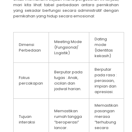
mari kita lihat tabel perbedaan antara pernikahan
yang sekadar berfungsi secara administratif dengan
pernikahan yang hidup secara emosional:
Dating
Meeting Mode
Dimensi
mode
(Fungsional/
Perbedaan
(Identitas
Logistik)
kekasih)
Berputar
Berputar pada
pada rasa :
Fokus
tugas : Anak,
perasaan,
percakapan
cicilan dan
impian dan
jadwal harian.
apresiasi.
Memastikan
Memastikan
pasangan
Tujuan
rumah tangga
merasa
interaksi
“beroperasi”
“terhubung
lancar.
secara