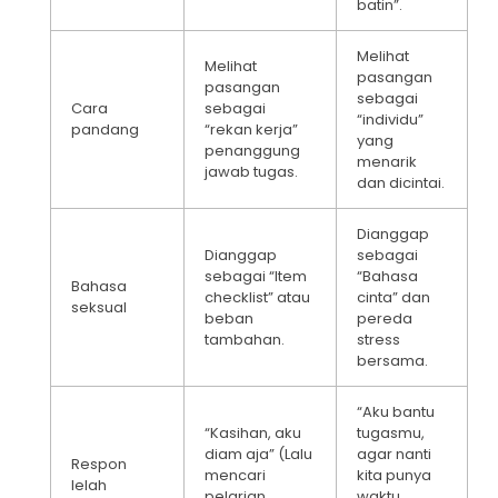
batin”.
Melihat
Melihat
pasangan
pasangan
sebagai
Cara
sebagai
“individu”
pandang
“rekan kerja”
yang
penanggung
menarik
jawab tugas.
dan dicintai.
Dianggap
Dianggap
sebagai
sebagai “Item
“Bahasa
Bahasa
checklist” atau
cinta” dan
seksual
beban
pereda
tambahan.
stress
bersama.
“Aku bantu
“Kasihan, aku
tugasmu,
diam aja” (Lalu
agar nanti
Respon
mencari
kita punya
lelah
pelarian
waktu