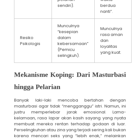
sendiri).
berdua
nanti”.
Munculnya
Munculnya
“kesepian
rasa aman
Resiko
dalam
dan
Psikologis
kebersamaan”
loyalitas
(Pemicu
yang kuat.
selingkuh).
Mekanisme Koping: Dari Masturbasi
hingga Pelarian
Banyak laki-laki mencoba bertahan dengan
masturbasi agar tidak “mengganggu” istri. Namun, ini
justru memperlebar jarak emosional. Lama-
kelamaan, rasa lapar akan kasih sayang yang nyata
membuat mereka rentan terhadap godaan di luar.
Perselingkuhan atau zina yang terjadi sering kali bukan
karena mencari seks yang “lebih enak,” melainkan