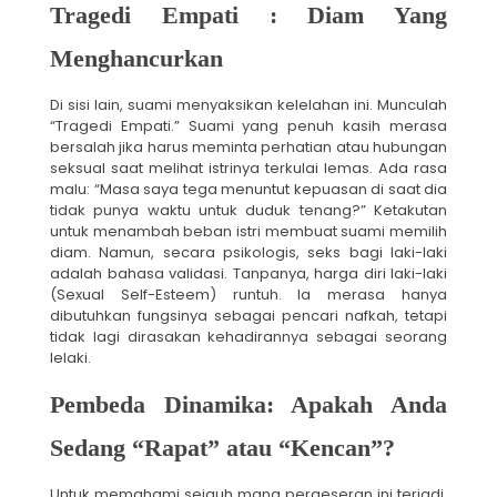
Tragedi Empati : Diam Yang
Menghancurkan
Di sisi lain, suami menyaksikan kelelahan ini. Munculah
“Tragedi Empati.” Suami yang penuh kasih merasa
bersalah jika harus meminta perhatian atau hubungan
seksual saat melihat istrinya terkulai lemas. Ada rasa
malu: “Masa saya tega menuntut kepuasan di saat dia
tidak punya waktu untuk duduk tenang?” Ketakutan
untuk menambah beban istri membuat suami memilih
diam. Namun, secara psikologis, seks bagi laki-laki
adalah bahasa validasi. Tanpanya, harga diri laki-laki
(Sexual Self-Esteem) runtuh. Ia merasa hanya
dibutuhkan fungsinya sebagai pencari nafkah, tetapi
tidak lagi dirasakan kehadirannya sebagai seorang
lelaki.
Pembeda Dinamika: Apakah Anda
Sedang “Rapat” atau “Kencan”?
Untuk memahami sejauh mana pergeseran ini terjadi,