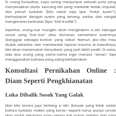
Di ruang konsultasi, saya sering menjumpai sebuah pola yang
menyesakkan dada: seorang istri yang meledak-ledak, impulsif,
dan penuh tuntutan (kita sebut saja tipe “Induk Ayam”),
berhadapan dengan suami yang tenang, santai, dan sangat
menghindari keributan (tipe “Anti-Konflik”).
Sepintas, orang luar mungkin akan menghakimi si istri sebagai
sosok yang “bar-bar” atau dominan, sementara suaminya
dianggap sebagai korban yang sabar. Namun, jika kita mau
duduk sebentar dan membedah lapisan trauma di bawahnya,
kita akan menemukan kenyataan yang jauh lebih pedih. Di sana,
ada dua orang yang sama-sama ingin merasa “aman”, tapi
menggunakan bahasa yang saling bertabrakan.
Konsultasi Pernikahan Online :
Diam Seperti Pengkhianatan
Luka Dibalik Sosok Yang Galak
Mari kita bicara jujur tentang si istri. Banyak yang tidak sadar
bahwa tuntutan materi yang keras—seperti harus punya rumah
atau mobil sekarang juga—sering kali bukan datang dari rasa