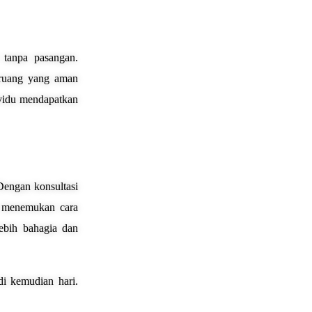
 tanpa pasangan.
 ruang yang aman
vidu mendapatkan
Dengan konsultasi
an menemukan cara
bih bahagia dan
i kemudian hari.