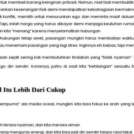
 untuk membeli barang keinginan pribadi. Namun, riset tadi membuk
gorbankan kesenangan fisik demi mendapatkan kebahagiaan bermakn
adi konflik, memilih untuk menurunkan ego dan meminta maaf dulu
a. Tapi, inilah harga yang harus dibayar demi menjaga keutuhan ru
atin kita “menang” karena menyelamatkan hubungan.
hubungan tetap awet, pasangan mungkin harus membatasi wakt
tau menemani pasangan yang lagi stres. Inginnya sih bebas, tapi m
an sejati sering kali membutuhkan tindakan yang “tidak nyaman”.
diri sendiri. Ironisnya, justru di saat kita “kehilangan” sesuatu i
l Itu Lebih Dari Cukup
sempurna” ala media sosial, mungkin kita bisa fokus ke arah yang 
mah terasa nyaman, dan kita merasa aman.
ang menguras energi, dan kita bisa jadi diri sendiri tanpa rasa takut.