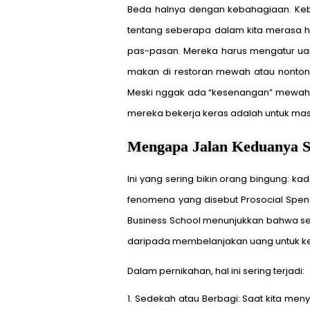
Beda halnya dengan kebahagiaan. Kebah
tentang seberapa dalam kita merasa h
pas-pasan. Mereka harus mengatur uan
makan di restoran mewah atau nonton b
Meski nggak ada “kesenangan” mewah, 
mereka bekerja keras adalah untuk ma
Mengapa Jalan Keduanya S
Ini yang sering bikin orang bingung: 
fenomena yang disebut Prosocial Spendi
Business School menunjukkan bahwa sec
daripada membelanjakan uang untuk kese
Dalam pernikahan, hal ini sering terjadi:
Sedekah atau Berbagi: Saat kita men