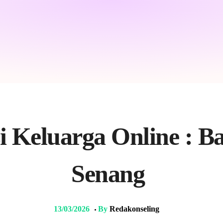
i Keluarga Online : B
Senang
13/03/2026
By
Redakonseling