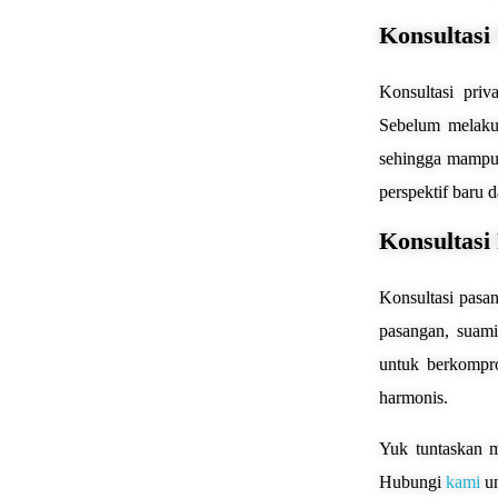
Konsultasi 
Konsultasi priv
Sebelum melakuk
sehingga mampu 
perspektif baru 
Konsultasi
Konsultasi pasa
pasangan, suami
untuk berkompr
harmonis.
Yuk tuntaskan m
Hubungi
kami
un