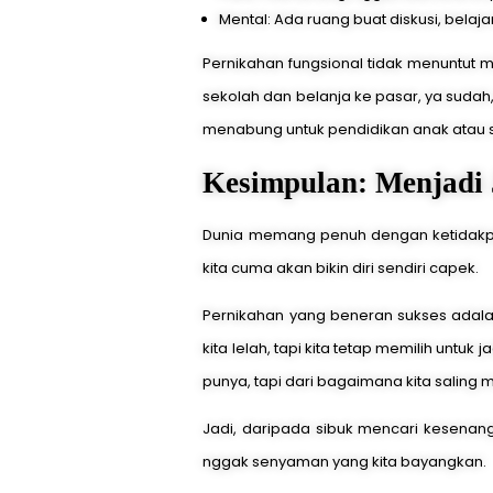
Mental: Ada ruang buat diskusi, belaja
Pernikahan fungsional tidak menuntut m
sekolah dan belanja ke pasar, ya sudah,
menabung untuk pendidikan anak atau s
Kesimpulan: Menjadi
Dunia memang penuh dengan ketidakpas
kita cuma akan bikin diri sendiri capek.
Pernikahan yang beneran sukses adalah 
kita lelah, tapi kita tetap memilih untu
punya, tapi dari bagaimana kita salin
Jadi, daripada sibuk mencari kesenang
nggak senyaman yang kita bayangkan.