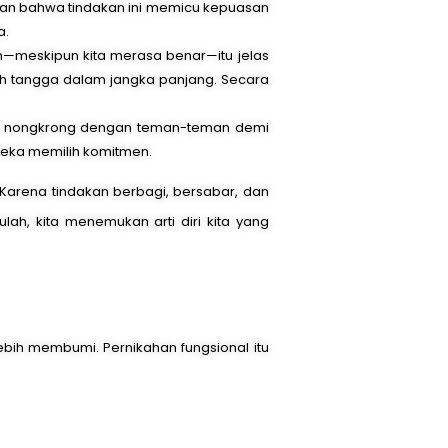
tikan bahwa tindakan ini memicu kepuasan
a.
an—meskipun kita merasa benar—itu jelas
mah tangga dalam jangka panjang. Secara
u nongkrong dengan teman-teman demi
ereka memilih komitmen.
 Karena tindakan berbagi, bersabar, dan
tulah, kita menemukan arti diri kita yang
lebih membumi. Pernikahan fungsional itu