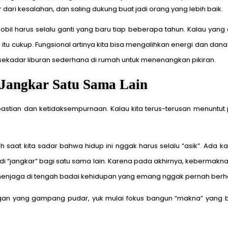
r dari kesalahan, dan saling dukung buat jadi orang yang lebih baik.
obil harus selalu ganti yang baru tiap beberapa tahun. Kalau yang
 itu cukup. Fungsional artinya kita bisa mengalihkan energi dan dan
ekadar liburan sederhana di rumah untuk menenangkan pikiran.
 Jangkar Satu Sama Lain
tian dan ketidaksempurnaan. Kalau kita terus-terusan menuntut 
saat kita sadar bahwa hidup ini nggak harus selalu “asik”. Ada ka
k jadi “jangkar” bagi satu sama lain. Karena pada akhirnya, kebermak
g menjaga di tengah badai kehidupan yang emang nggak pernah berhe
an yang gampang pudar, yuk mulai fokus bangun “makna” yang biki