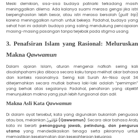
​Meski demikian, sisa-sisa budaya patriarki terkadang masih
meninggalkan dilema. Ada kalanya suami merasa gengsi jika istri
berpenghasilan lebih besar, atau istri merasa bersalah (
guilt trip
)
karena meninggalkan rumah untuk bekerja. Padahal, budaya yang
sehat hari ini adalah budaya yang saling mendukung pencapaian
masing-masing pasangan tanpa terjebak pada stigma usang.
​3. Penafsiran Islam yang Rasional: Meluruskan
Makna
Qawwamun
​Dalam ajaran Islam, aturan mengenai nafkah sering kali
disalahpahami jika dibaca secara kaku tanpa melihat akar bahasa
dan konteks rasionalnya. Sering kali Surah An-Nisa ayat 34
diterjemahkan secara mutlak bahwa laki-laki adalah “pemimpin”
yang berhak atas segalanya. Padahal, penafsiran yang objektif
menunjukkan makna yang jauh lebih fungsional dan adil.
​Makna Asli Kata
Qawwamun
​Di dalam ayat tersebut, kata yang digunakan bukanlah penguasa
atau bos, melainkan قَوَّامُون
َ (Qawwamun)
. Secara akar bahasa Arab,
kata ini berarti
penanggung jawab, pelindung, dan penguru
utama
yang mendedikasikan tenaga serta pikirannya untuk
memastikan keselamatan dan kesejahteraan keluarga.