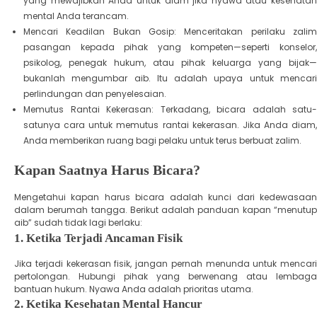
yang mewajibkan Anda untuk diam jika nyawa atau kesehatan
mental Anda terancam.
​Mencari Keadilan Bukan Gosip: Menceritakan perilaku zalim
pasangan kepada pihak yang kompeten—seperti konselor,
psikolog, penegak hukum, atau pihak keluarga yang bijak—
bukanlah mengumbar aib. Itu adalah upaya untuk mencari
perlindungan dan penyelesaian.
​Memutus Rantai Kekerasan: Terkadang, bicara adalah satu-
satunya cara untuk memutus rantai kekerasan. Jika Anda diam,
Anda memberikan ruang bagi pelaku untuk terus berbuat zalim.
​Kapan Saatnya Harus Bicara?
​Mengetahui kapan harus bicara adalah kunci dari kedewasaan
dalam berumah tangga. Berikut adalah panduan kapan “menutup
aib” sudah tidak lagi berlaku:
​1. Ketika Terjadi Ancaman Fisik
​Jika terjadi kekerasan fisik, jangan pernah menunda untuk mencari
pertolongan. Hubungi pihak yang berwenang atau lembaga
bantuan hukum. Nyawa Anda adalah prioritas utama.
​2. Ketika Kesehatan Mental Hancur