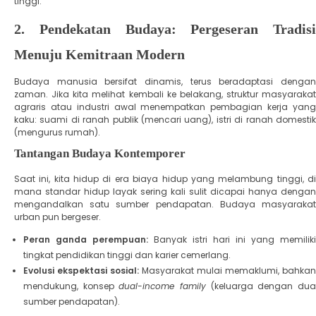
tinggi.
​2. Pendekatan Budaya: Pergeseran Tradisi
Menuju Kemitraan Modern
​Budaya manusia bersifat dinamis, terus beradaptasi dengan
zaman. Jika kita melihat kembali ke belakang, struktur masyarakat
agraris atau industri awal menempatkan pembagian kerja yang
kaku: suami di ranah publik (mencari uang), istri di ranah domestik
(mengurus rumah).
​Tantangan Budaya Kontemporer
​Saat ini, kita hidup di era biaya hidup yang melambung tinggi, di
mana standar hidup layak sering kali sulit dicapai hanya dengan
mengandalkan satu sumber pendapatan. Budaya masyarakat
urban pun bergeser.
Peran ganda perempuan:
Banyak istri hari ini yang memiliki
tingkat pendidikan tinggi dan karier cemerlang.
Evolusi ekspektasi sosial:
Masyarakat mulai memaklumi, bahkan
mendukung, konsep
dual-income family
(keluarga dengan du
sumber pendapatan).