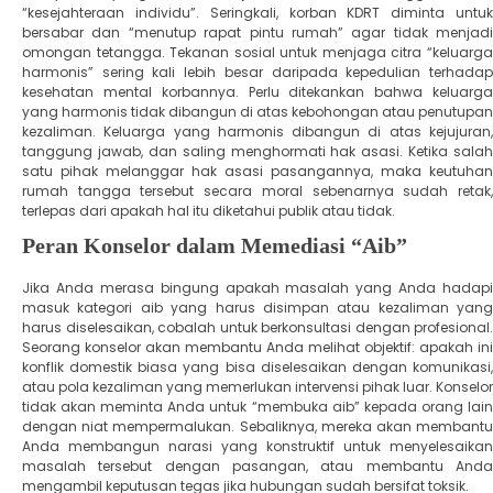
“kesejahteraan individu”. Seringkali, korban KDRT diminta untuk
bersabar dan “menutup rapat pintu rumah” agar tidak menjadi
omongan tetangga. Tekanan sosial untuk menjaga citra “keluarga
harmonis” sering kali lebih besar daripada kepedulian terhadap
kesehatan mental korbannya. ​Perlu ditekankan bahwa keluarga
yang harmonis tidak dibangun di atas kebohongan atau penutupan
kezaliman. Keluarga yang harmonis dibangun di atas kejujuran,
tanggung jawab, dan saling menghormati hak asasi. Ketika salah
satu pihak melanggar hak asasi pasangannya, maka keutuhan
rumah tangga tersebut secara moral sebenarnya sudah retak,
terlepas dari apakah hal itu diketahui publik atau tidak.
​Peran Konselor dalam Memediasi “Aib”
​Jika Anda merasa bingung apakah masalah yang Anda hadapi
masuk kategori aib yang harus disimpan atau kezaliman yang
harus diselesaikan, cobalah untuk berkonsultasi dengan profesional.
Seorang konselor akan membantu Anda melihat objektif: apakah ini
konflik domestik biasa yang bisa diselesaikan dengan komunikasi,
atau pola kezaliman yang memerlukan intervensi pihak luar. ​Konselor
tidak akan meminta Anda untuk “membuka aib” kepada orang lain
dengan niat mempermalukan. Sebaliknya, mereka akan membantu
Anda membangun narasi yang konstruktif untuk menyelesaikan
masalah tersebut dengan pasangan, atau membantu Anda
mengambil keputusan tegas jika hubungan sudah bersifat toksik.