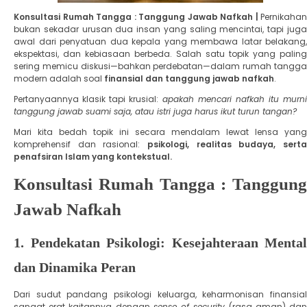
Konsultasi Rumah Tangga : Tanggung Jawab Nafkah |
Pernikahan
bukan sekadar urusan dua insan yang saling mencintai, tapi juga
awal dari penyatuan dua kepala yang membawa latar belakang,
ekspektasi, dan kebiasaan berbeda. Salah satu topik yang paling
sering memicu diskusi—bahkan perdebatan—dalam rumah tangga
modern adalah soal
finansial dan tanggung jawab nafkah
.
​Pertanyaannya klasik tapi krusial:
apakah mencari nafkah itu murni
tanggung jawab suami saja, atau istri juga harus ikut turun tangan?
​Mari kita bedah topik ini secara mendalam lewat lensa yang
komprehensif dan rasional:
psikologi, realitas budaya, serta
penafsiran Islam yang kontekstual.
Konsultasi Rumah Tangga : Tanggung
Jawab Nafkah
​1. Pendekatan Psikologi: Kesejahteraan Mental
dan Dinamika Peran
​Dari sudut pandang psikologi keluarga, keharmonisan finansial
sangat erat kaitannya dengan
sense of security
(rasa aman) da