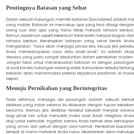
​Pentingnya Batasan yang Sehat
​Dalam sebuah hubungan, memiliki batasan (
boundaries
) adalah hal
yang mutlak. Batasan ini mencakup apa yang bisa dibagi dengan
orang luar dan apa yang harus tetap menjadi rahasia berdua.
Namun, kezaliman seperti kekerasan tidak boleh menjadi bagian dari
rahasia berdua. ​Menetapkan batasan yang sehat berarti Anda
mengatakan: “Saya akan menjaga privasi kita, kecuali jika perilaku
Anda membahayakan saya atau anak-anak.” Ini adalah sikap
dewasa yang justru sangat dibutuhkan dalam pernikahan modern.
Jangan takut untuk mendiskusikan batasan ini dengan pasangan
di saat kondisi hubungan sedang stabil. Komunikasi terbuka tentang
batasan akan meminimalisir potensi terjadinya kezaliman di masa
depan.
​Menuju Pernikahan yang Berintegritas
​Pada akhirnya, menjaga aib pasangan adalah sebuah bentuk
dedikasi yang indah selama itu dilakukan dengan tujuan kebaikan
bersama. Namun, jika dedikasi tersebut berubah menjadi sarana
bagi pihak lain untuk menyakiti, maka saat itulah integritas Anda
diuji untuk bertindak. Ingatlah bahwa Anda berhak atas kehidupan
yang aman dan penuh dengan rasa hormat. Pernikahan bukanlah
tempat di mana martabat Anda harus dikorbankan demi menutupi