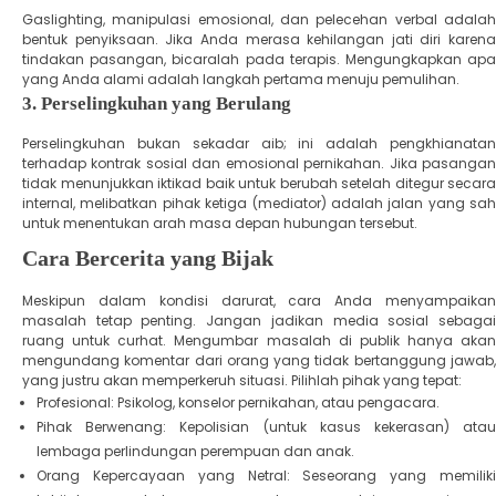
​Gaslighting, manipulasi emosional, dan pelecehan verbal adalah
bentuk penyiksaan. Jika Anda merasa kehilangan jati diri karena
tindakan pasangan, bicaralah pada terapis. Mengungkapkan apa
yang Anda alami adalah langkah pertama menuju pemulihan.
​3. Perselingkuhan yang Berulang
​Perselingkuhan bukan sekadar aib; ini adalah pengkhianatan
terhadap kontrak sosial dan emosional pernikahan. Jika pasangan
tidak menunjukkan iktikad baik untuk berubah setelah ditegur secara
internal, melibatkan pihak ketiga (mediator) adalah jalan yang sah
untuk menentukan arah masa depan hubungan tersebut.
​Cara Bercerita yang Bijak
​Meskipun dalam kondisi darurat, cara Anda menyampaikan
masalah tetap penting. Jangan jadikan media sosial sebagai
ruang untuk curhat. Mengumbar masalah di publik hanya akan
mengundang komentar dari orang yang tidak bertanggung jawab,
yang justru akan memperkeruh situasi. ​Pilihlah pihak yang tepat:
​Profesional: Psikolog, konselor pernikahan, atau pengacara.
​Pihak Berwenang: Kepolisian (untuk kasus kekerasan) atau
lembaga perlindungan perempuan dan anak.
​Orang Kepercayaan yang Netral: Seseorang yang memiliki