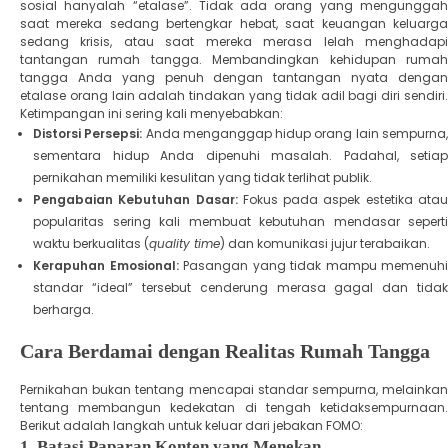
sosial hanyalah “etalase”. Tidak ada orang yang mengunggah
saat mereka sedang bertengkar hebat, saat keuangan keluarga
sedang krisis, atau saat mereka merasa lelah menghadapi
tantangan rumah tangga. ​Membandingkan kehidupan rumah
tangga Anda yang penuh dengan tantangan nyata dengan
etalase orang lain adalah tindakan yang tidak adil bagi diri sendiri.
Ketimpangan ini sering kali menyebabkan:
Distorsi Persepsi:
Anda menganggap hidup orang lain sempurna
sementara hidup Anda dipenuhi masalah. Padahal, setiap
pernikahan memiliki kesulitan yang tidak terlihat publik.
Pengabaian Kebutuhan Dasar:
Fokus pada aspek estetika ata
popularitas sering kali membuat kebutuhan mendasar seperti
waktu berkualitas (
quality time
) dan komunikasi jujur terabaikan.
Kerapuhan Emosional:
Pasangan yang tidak mampu memenuhi
standar “ideal” tersebut cenderung merasa gagal dan tidak
berharga.
​Cara Berdamai dengan Realitas Rumah Tangga
​Pernikahan bukan tentang mencapai standar sempurna, melainkan
tentang membangun kedekatan di tengah ketidaksempurnaan.
Berikut adalah langkah untuk keluar dari jebakan FOMO:
​1. Batasi Paparan Konten yang Menekan