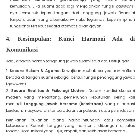
kemuliaan. Jika suami tidak lagi menjalankan fungsi
qawwam
-
nya—termasuk lepas tangan dari tanggung jawab finansial
tanpa alasan yang dibenarkan—maka legitimasi kepemimpinan
fungsional tersebut secara otomatis akan goyah.
​4. Kesimpulan: Kunci Harmoni Ada di
Komunikasi
​Jadi, apakah nafkah tanggung jawab suami saja atau istri juga?
Secara Hukum & Agama:
Kewajiban mutlak penyediaan nafkah
berada di tangan
suami
sebagai bentuk fungsi penanggung jawab
(
qawwam
).
Secara Realitas & Psikologi Modern:
Dalam kondisi ekonomi
modern yang menantang, pemenuhan kebutuhan sering kali
menjadi
tanggung jawab bersama (kemitraan)
yang dilandasi
kerelaan, musyawarah, tanpa ada unsur paksaan atau penindasan.
​Pernikahan bukanlah ajang hitung-hitungan atau kompetisi
kekuasaan. Rumah tangga yang harmonis dibangun di atas
fondasi komunikasi yang jujur, empati, dan keikhlasan bersama.