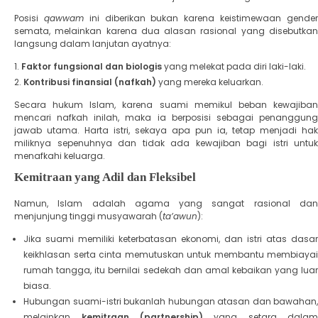
​Posisi
qawwam
ini diberikan bukan karena keistimewaan gende
semata, melainkan karena dua alasan rasional yang disebutkan
langsung dalam lanjutan ayatnya:
Faktor fungsional dan biologis
yang melekat pada diri laki-laki.
Kontribusi finansial (nafkah)
yang mereka keluarkan.
​Secara hukum Islam, karena suami memikul beban kewajiban
mencari nafkah inilah, maka ia berposisi sebagai penanggung
jawab utama. Harta istri, sekaya apa pun ia, tetap menjadi hak
miliknya sepenuhnya dan tidak ada kewajiban bagi istri untuk
menafkahi keluarga.
​Kemitraan yang Adil dan Fleksibel
​Namun, Islam adalah agama yang sangat rasional dan
menjunjung tinggi musyawarah (
ta’awun
):
​Jika suami memiliki keterbatasan ekonomi, dan istri atas dasar
keikhlasan serta cinta memutuskan untuk membantu membiayai
rumah tangga, itu bernilai sedekah dan amal kebaikan yang luar
biasa.
​Hubungan suami-istri bukanlah hubungan atasan dan bawahan,
melainkan
kemitraan (partnership)
yang setara dala