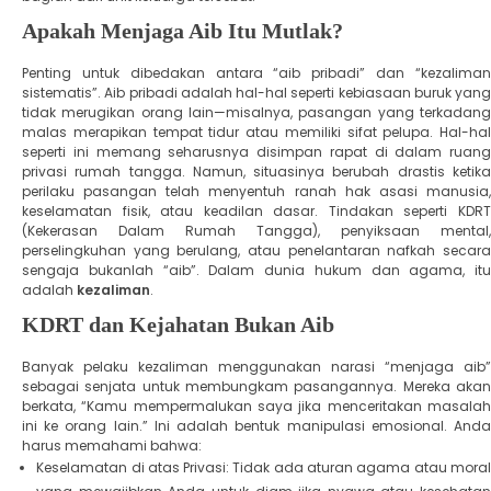
​Apakah Menjaga Aib Itu Mutlak?
​Penting untuk dibedakan antara “aib pribadi” dan “kezaliman
sistematis”. Aib pribadi adalah hal-hal seperti kebiasaan buruk yang
tidak merugikan orang lain—misalnya, pasangan yang terkadang
malas merapikan tempat tidur atau memiliki sifat pelupa. Hal-hal
seperti ini memang seharusnya disimpan rapat di dalam ruang
privasi rumah tangga. ​Namun, situasinya berubah drastis ketika
perilaku pasangan telah menyentuh ranah hak asasi manusia,
keselamatan fisik, atau keadilan dasar. Tindakan seperti KDRT
(Kekerasan Dalam Rumah Tangga), penyiksaan mental,
perselingkuhan yang berulang, atau penelantaran nafkah secara
sengaja bukanlah “aib”. Dalam dunia hukum dan agama, itu
adalah
kezaliman
.
​KDRT dan Kejahatan Bukan Aib
​Banyak pelaku kezaliman menggunakan narasi “menjaga aib”
sebagai senjata untuk membungkam pasangannya. Mereka akan
berkata, “Kamu mempermalukan saya jika menceritakan masalah
ini ke orang lain.” Ini adalah bentuk manipulasi emosional. ​Anda
harus memahami bahwa:
​Keselamatan di atas Privasi: Tidak ada aturan agama atau moral