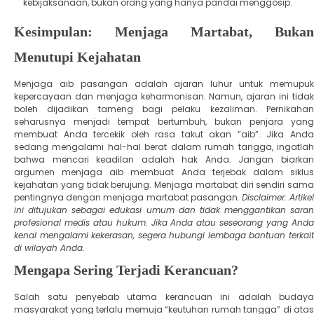
kebijaksanaan, bukan orang yang hanya pandai menggosip.
​Kesimpulan: Menjaga Martabat, Bukan
Menutupi Kejahatan
​Menjaga aib pasangan adalah ajaran luhur untuk memupuk
kepercayaan dan menjaga keharmonisan. Namun, ajaran ini tidak
boleh dijadikan tameng bagi pelaku kezaliman. Pernikahan
seharusnya menjadi tempat bertumbuh, bukan penjara yang
membuat Anda tercekik oleh rasa takut akan “aib”. ​Jika Anda
sedang mengalami hal-hal berat dalam rumah tangga, ingatlah
bahwa mencari keadilan adalah hak Anda. Jangan biarkan
argumen menjaga aib membuat Anda terjebak dalam siklus
kejahatan yang tidak berujung. Menjaga martabat diri sendiri sama
pentingnya dengan menjaga martabat pasangan. ​
Disclaimer: Artike
ini ditujukan sebagai edukasi umum dan tidak menggantikan saran
profesional medis atau hukum. Jika Anda atau seseorang yang Anda
kenal mengalami kekerasan, segera hubungi lembaga bantuan terkait
di wilayah Anda.
​Mengapa Sering Terjadi Kerancuan?
​Salah satu penyebab utama kerancuan ini adalah budaya
masyarakat yang terlalu memuja “keutuhan rumah tangga” di atas