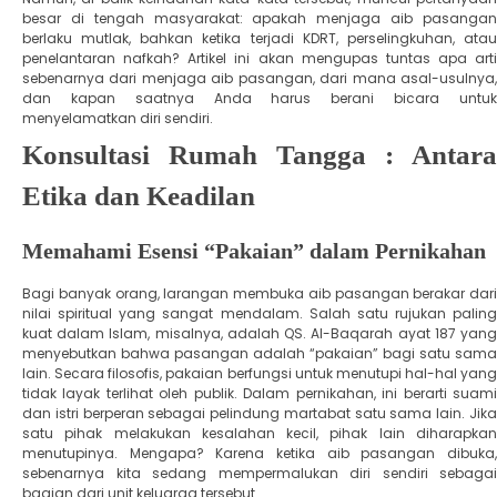
besar di tengah masyarakat: apakah menjaga aib pasangan
berlaku mutlak, bahkan ketika terjadi KDRT, perselingkuhan, atau
penelantaran nafkah? ​Artikel ini akan mengupas tuntas apa arti
sebenarnya dari menjaga aib pasangan, dari mana asal-usulnya,
dan kapan saatnya Anda harus berani bicara untuk
menyelamatkan diri sendiri.
Konsultasi Rumah Tangga : Antara
Etika dan Keadilan​
Memahami Esensi “Pakaian” dalam Pernikahan
​Bagi banyak orang, larangan membuka aib pasangan berakar dari
nilai spiritual yang sangat mendalam. Salah satu rujukan paling
kuat dalam Islam, misalnya, adalah QS. Al-Baqarah ayat 187 yang
menyebutkan bahwa pasangan adalah “pakaian” bagi satu sama
lain. ​Secara filosofis, pakaian berfungsi untuk menutupi hal-hal yang
tidak layak terlihat oleh publik. Dalam pernikahan, ini berarti suami
dan istri berperan sebagai pelindung martabat satu sama lain. Jika
satu pihak melakukan kesalahan kecil, pihak lain diharapkan
menutupinya. Mengapa? Karena ketika aib pasangan dibuka,
sebenarnya kita sedang mempermalukan diri sendiri sebagai
bagian dari unit keluarga tersebut.