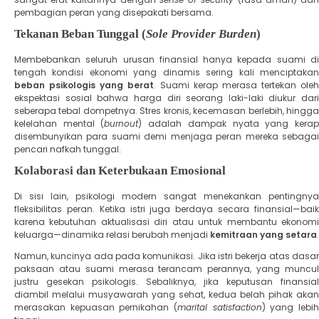
pembagian peran yang disepakati bersama.
​Tekanan Beban Tunggal (
Sole Provider Burden
)
​Membebankan seluruh urusan finansial hanya kepada suami di
tengah kondisi ekonomi yang dinamis sering kali menciptakan
beban psikologis yang berat
. Suami kerap merasa tertekan oleh
ekspektasi sosial bahwa harga diri seorang laki-laki diukur dari
seberapa tebal dompetnya. Stres kronis, kecemasan berlebih, hingga
kelelahan mental (
burnout
) adalah dampak nyata yang kera
disembunyikan para suami demi menjaga peran mereka sebagai
pencari nafkah tunggal.
​Kolaborasi dan Keterbukaan Emosional
​Di sisi lain, psikologi modern sangat menekankan pentingnya
fleksibilitas peran. Ketika istri juga berdaya secara finansial—baik
karena kebutuhan aktualisasi diri atau untuk membantu ekonomi
keluarga—dinamika relasi berubah menjadi
kemitraan yang setara
.
​Namun, kuncinya ada pada komunikasi. Jika istri bekerja atas dasar
paksaan atau suami merasa terancam perannya, yang muncul
justru gesekan psikologis. Sebaliknya, jika keputusan finansial
diambil melalui musyawarah yang sehat, kedua belah pihak akan
merasakan kepuasan pernikahan (
marital satisfaction
) yang lebi