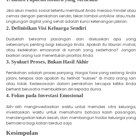
​Jika akun media sosial tertentu membuat Anda merasa minder atau
cemas dengan pernikahan sendiri, tekan tombol
unfollow
atau
mute
.
Lingkungan digital yang sehat adalah kunci ketenangan pikiran.
​2. Definisikan Visi Keluarga Sendiri
​Duduklah bersama pasangan dan diskusikan apa yang
sebenarnya penting bagi keluarga Anda. Apakah itu liburan mahal,
atau kedekatan emosional di rumah yang sederhana? Jangan
biarkan orang luar menentukan prioritas Anda.
​3. Syukuri Proses, Bukan Hasil Akhir
​Pernikahan adalah proses panjang. Hargai fase yang sedang Anda
jalani, terlepas dari apakah itu terlihat “sukses” di mata orang lain
atau tidak. Kedewasaan dalam pernikahan tercapai ketika Anda
berhenti berusaha membuktikan diri kepada dunia.
​4. Fokus pada Investasi Emosional
​Alih-alih menginvestasikan waktu untuk memoles citra keluarga,
investasikan waktu untuk memahami bahasa kasih pasangan,
mendengarkan keluh kesah, dan membangun tradisi keluarga yang
bermakna bagi kalian berdua saja.
​Kesimpulan