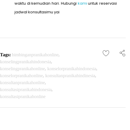
waktu di kemudian hari. Hubungi
kami
untuk reservasi
jadwal konsultasimu yai
Tags:
bimbinganpranikahonline
,
konselingpranikahindonesia
,
konselingpranikahonline
,
konselorpranikahindonesia
,
konselorpranikahonline
,
konsultanpranikahindinesia
,
konsultanpranikahonline
,
konsultasipranikahindonesia
,
konsultasipranikahonline