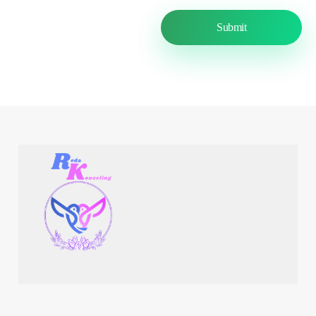
Reda Konseling
Obrolin Aja, Karena Kebahagiaan Itu Butuh Diperjuangkan!