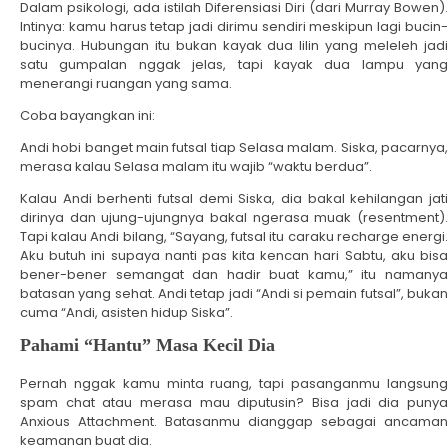
Dalam psikologi, ada istilah Diferensiasi Diri (dari Murray Bowen).
Intinya: kamu harus tetap jadi dirimu sendiri meskipun lagi bucin-
bucinya. Hubungan itu bukan kayak dua lilin yang meleleh jadi
satu gumpalan nggak jelas, tapi kayak dua lampu yang
menerangi ruangan yang sama.
Coba bayangkan ini:
Andi hobi banget main futsal tiap Selasa malam. Siska, pacarnya,
merasa kalau Selasa malam itu wajib “waktu berdua”.
Kalau Andi berhenti futsal demi Siska, dia bakal kehilangan jati
dirinya dan ujung-ujungnya bakal ngerasa muak (resentment).
Tapi kalau Andi bilang, “Sayang, futsal itu caraku recharge energi.
Aku butuh ini supaya nanti pas kita kencan hari Sabtu, aku bisa
bener-bener semangat dan hadir buat kamu,” itu namanya
batasan yang sehat. Andi tetap jadi “Andi si pemain futsal”, bukan
cuma “Andi, asisten hidup Siska”.
Pahami “Hantu” Masa Kecil Dia
Pernah nggak kamu minta ruang, tapi pasanganmu langsung
spam chat atau merasa mau diputusin? Bisa jadi dia punya
Anxious Attachment. Batasanmu dianggap sebagai ancaman
keamanan buat dia.