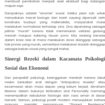
membuat pernikahan menjadi aset eksklusif bagi kalangan
mapan saja.
Dampaknya adalah “anomie” sosial. Ketika jalan sah untuk
menyatukan hasrat biologis dan kasih sayang dipersulit oleh
konstruksi budaya yang materialistis, masyarakat mulai
melakukan normalisasi terhadap zina. Zina dipandang sebagai
pilihan “murah” karena tidak memerlukan validasi gedung
mewah maupun katering ribuan porsi. Kita sedang berada
dalam krisis nilai di mana melakukan dosa dianggap sebagai
hak privasi yang murah, sementara melakukan ibadah dianggap
sebagai beban sosial yang sangat mahal.
Sinergi Rezeki dalam Kacamata Psikologi
Sosial dan Ekonomi
Dari perspektif psikologi, keengganan menikah karena takut
miskin berkaitan erat dengan “Anticipatory Anxiety” atau
kecemasan akan masa depan yang belum terjadi. Abraham
Maslow dalam bukunya Motivation and Personality memang
menempatkan kebutuhan fisiologis dan rasa aman di dasar
hierarki. Namun, psikologi positif modern menunjukkan bahwa
manusia memiliki kemampuan “Shared Resilience”