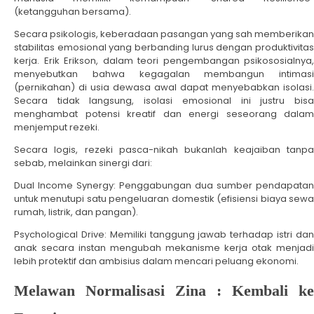
(ketangguhan bersama).
Secara psikologis, keberadaan pasangan yang sah memberikan
stabilitas emosional yang berbanding lurus dengan produktivitas
kerja. Erik Erikson, dalam teori pengembangan psikososialnya,
menyebutkan bahwa kegagalan membangun intimasi
(pernikahan) di usia dewasa awal dapat menyebabkan isolasi.
Secara tidak langsung, isolasi emosional ini justru bisa
menghambat potensi kreatif dan energi seseorang dalam
menjemput rezeki.
Secara logis, rezeki pasca-nikah bukanlah keajaiban tanpa
sebab, melainkan sinergi dari:
Dual Income Synergy: Penggabungan dua sumber pendapatan
untuk menutupi satu pengeluaran domestik (efisiensi biaya sewa
rumah, listrik, dan pangan).
Psychological Drive: Memiliki tanggung jawab terhadap istri dan
anak secara instan mengubah mekanisme kerja otak menjadi
lebih protektif dan ambisius dalam mencari peluang ekonomi.
Melawan Normalisasi Zina : Kembali ke