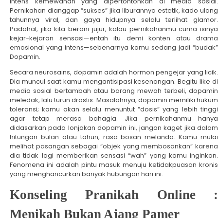
intens kemewahan yang dipertontonkan di media sosial.
Pernikahan dianggap “sukses” jika liburannya estetik, kado ulang
tahunnya viral, dan gaya hidupnya selalu terlihat glamor.
Padahal, jika kita berani jujur, kalau pernikahanmu cuma isinya
kejar-kejaran sensasi—entah itu demi konten atau drama
emosional yang intens—sebenarnya kamu sedang jadi “budak”
Dopamin.
Secara neurosains, dopamin adalah hormon pengejar yang licik.
Dia muncul saat kamu mengantisipasi kesenangan. Begitu like di
media sosial bertambah atau barang mewah terbeli, dopamin
meledak, lalu turun drastis. Masalahnya, dopamin memiliki hukum
toleransi; kamu akan selalu menuntut “dosis” yang lebih tinggi
agar tetap merasa bahagia. Jika pernikahanmu hanya
didasarkan pada lonjakan dopamin ini, jangan kaget jika dalam
hitungan bulan atau tahun, rasa bosan melanda. Kamu mulai
melihat pasangan sebagai “objek yang membosankan” karena
dia tidak lagi memberikan sensasi “wah” yang kamu inginkan.
Fenomena ini adalah pintu masuk menuju ketidakpuasan kronis
yang menghancurkan banyak hubungan hari ini.
Konseling Pranikah Online :
Menikah Bukan Ajang Pamer