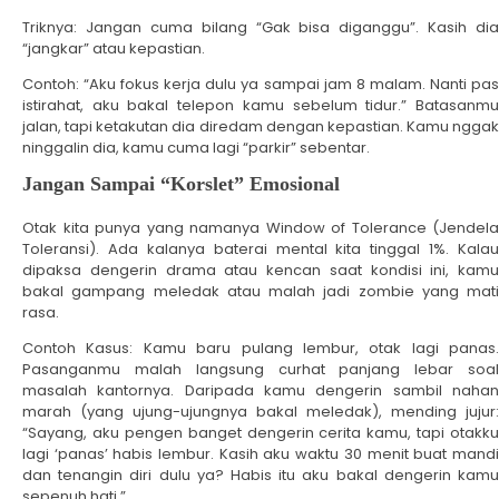
Triknya: Jangan cuma bilang “Gak bisa diganggu”. Kasih dia
“jangkar” atau kepastian.
Contoh: “Aku fokus kerja dulu ya sampai jam 8 malam. Nanti pas
istirahat, aku bakal telepon kamu sebelum tidur.” Batasanmu
jalan, tapi ketakutan dia diredam dengan kepastian. Kamu nggak
ninggalin dia, kamu cuma lagi “parkir” sebentar.
Jangan Sampai “Korslet” Emosional
Otak kita punya yang namanya Window of Tolerance (Jendela
Toleransi). Ada kalanya baterai mental kita tinggal 1%. Kalau
dipaksa dengerin drama atau kencan saat kondisi ini, kamu
bakal gampang meledak atau malah jadi zombie yang mati
rasa.
Contoh Kasus: Kamu baru pulang lembur, otak lagi panas.
Pasanganmu malah langsung curhat panjang lebar soal
masalah kantornya. Daripada kamu dengerin sambil nahan
marah (yang ujung-ujungnya bakal meledak), mending jujur:
“Sayang, aku pengen banget dengerin cerita kamu, tapi otakku
lagi ‘panas’ habis lembur. Kasih aku waktu 30 menit buat mandi
dan tenangin diri dulu ya? Habis itu aku bakal dengerin kamu
sepenuh hati.”