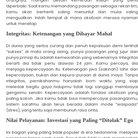
orangnya, mungkin desain kemitraan kalian yang perlu
diperbaiki. Saat kamu memandang pasangan sebagai rekan tim,
kamu akan berhenti saling menuntut dan mulai saling
menguatkan. Inilah tempat di mana oksitosin merasa nyaman
untuk menetap.
Integritas: Ketenangan yang Dibayar Mahal
Di dunia yang serba curang dan penuh kepalsuan demi terlihat
“sukses” di mata orang asing, punya pasangan yang jujur dan
punya prinsip itu adalah kemewahan yang sebenarnya. Integritas
berarti dia tidak perlu diawasi 24 jam. Kamu percaya, dia
menjaga kepercayaan itu. Ketenangan jiwa (sakinah) lahir dari
kepercayaan, bukan dari kepura-puraan di dunia maya. Tanpa
integritas, pernikahanmu hanyalah bom waktu yang siap
meledak begitu gaya hidupmu tidak lagi sanggup membiayai
gengsimu sendiri. Kepercayaan adalah fondasi oksitosin yang
paling kokoh. Jika kamu tidak bisa mempercayai pasanganmu,
sistem sarafmu akan terus berada dalam mode “waspada”
(stres), yang tentu saja membunuh rasa cinta.
Nilai Pelayanan: Investasi yang Paling “Ditolak” Ego
Ini bagian yang paling tidak populer di era hedonisme: melayani