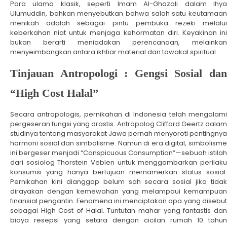
Para ulama klasik, seperti Imam Al-Ghazali dalam Ihya
Ulumuddin, bahkan menyebutkan bahwa salah satu keutamaan
menikah adalah sebagai pintu pembuka rezeki melalui
keberkahan niat untuk menjaga kehormatan diri. Keyakinan ini
bukan berarti meniadakan perencanaan, melainkan
menyeimbangkan antara ikhtiar material dan tawakal spiritual
Tinjauan Antropologi : Gengsi Sosial dan
“High Cost Halal”
Secara antropologis, pernikahan di Indonesia telah mengalami
pergeseran fungsi yang drastis. Antropolog Clifford Geertz dalam
studinya tentang masyarakat Jawa pernah menyoroti pentingnya
harmoni sosial dan simbolisme. Namun di era digital, simbolisme
ini bergeser menjadi “Conspicuous Consumption”—sebuah istilah
dari sosiolog Thorstein Veblen untuk menggambarkan perilaku
konsumsi yang hanya bertujuan memamerkan status sosial.
Pernikahan kini dianggap belum sah secara sosial jika tidak
dirayakan dengan kemewahan yang melampaui kemampuan
finansial pengantin. Fenomena ini menciptakan apa yang disebut
sebagai High Cost of Halal. Tuntutan mahar yang fantastis dan
biaya resepsi yang setara dengan cicilan rumah 10 tahun