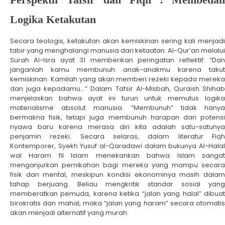
Logika Ketakutan
Secara teologis, ketakutan akan kemiskinan sering kali menjadi
tabir yang menghalangi manusia dari ketaatan. Al-Qur’an melalui
Surah Al-Isra ayat 31 memberikan peringatan reflektif: “Dan
janganlah kamu membunuh anak-anakmu karena takut
kemiskinan. Kamilah yang akan memberi rezeki kepada mereka
dan juga kepadamu…” Dalam Tafsir Al-Misbah, Quraish Shihab
menjelaskan bahwa ayat ini turun untuk memutus logika
materialisme absolut manusia. “Membunuh” tidak hanya
bermakna fisik, tetapi juga membunuh harapan dan potensi
nyawa baru karena merasa diri kita adalah satu-satunya
penjamin rezeki. Secara selaras, dalam literatur Fiqh
Kontemporer, Syekh Yusuf al-Qaradawi dalam bukunya Al-Halal
wal Haram fil Islam menekankan bahwa Islam sangat
menganjurkan pernikahan bagi mereka yang mampu secara
fisik dan mental, meskipun kondisi ekonominya masih dalam
tahap berjuang. Beliau mengkritik standar sosial yang
memberatkan pemuda, karena ketika “jalan yang halal” dibuat
birokratis dan mahal, maka “jalan yang haram” secara otomatis
akan menjadi alternatif yang murah.