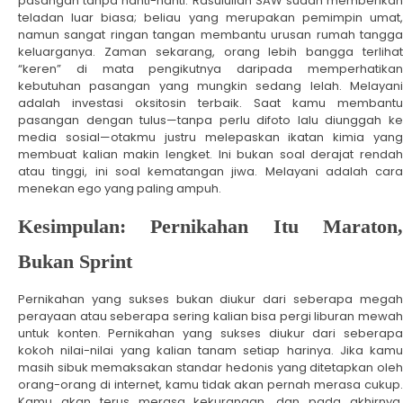
pasangan tanpa nanti-nanti. Rasulullah SAW sudah memberikan
teladan luar biasa; beliau yang merupakan pemimpin umat,
namun sangat ringan tangan membantu urusan rumah tangga
keluarganya. Zaman sekarang, orang lebih bangga terlihat
“keren” di mata pengikutnya daripada memperhatikan
kebutuhan pasangan yang mungkin sedang lelah. Melayani
adalah investasi oksitosin terbaik. Saat kamu membantu
pasangan dengan tulus—tanpa perlu difoto lalu diunggah ke
media sosial—otakmu justru melepaskan ikatan kimia yang
membuat kalian makin lengket. Ini bukan soal derajat rendah
atau tinggi, ini soal kematangan jiwa. Melayani adalah cara
menekan ego yang paling ampuh.
Kesimpulan: Pernikahan Itu Maraton,
Bukan Sprint
Pernikahan yang sukses bukan diukur dari seberapa megah
perayaan atau seberapa sering kalian bisa pergi liburan mewah
untuk konten. Pernikahan yang sukses diukur dari seberapa
kokoh nilai-nilai yang kalian tanam setiap harinya. Jika kamu
masih sibuk memaksakan standar hedonis yang ditetapkan oleh
orang-orang di internet, kamu tidak akan pernah merasa cukup.
Kamu akan terus merasa kekurangan, dan pada akhirnya,