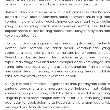
pasanganmu akan menjadi pelampiasan rasa tidak puasmu.
Berhenti jadi konsumen sensasi, mulailah jadi arsitek nilai. Karena
pada akhirnya, saat dopaminmu habis, followers-mu hilang, dan
kerutan mulai muncul di wajah, hanya oksitosin dari ikatan batin
yang tuluslah yang bakal menemanimu sampai tua. Bukan
caption manis, bukan barang mahal, tapi tulusnya pelayanan dan
kokohnya integritas.
Jika kamu dan pasanganmu bisa menanggalkan ego, berhenti
pamer, dan kembali ke dasar-dasar kemanusiaan yang
sederhana, saat itulah pernikahanmu baru benar-benar dimulai.
Dunia boleh berisik dengan tren hedonisme yang memuakkan,
tapi rumah tanggamu bisa tetap menjadi oasis ketenangan jika
kamu tahu nilai apa yang harus diperjuangkan. Pilihlah untuk
mencintai dengan tenang, karena cinta yang tenang adalah
satu-satunya cinta yang punya masa depan.
Mungkin artikel ini memicu kegelisahan atau pertanyaan spesifik
tentang bagaimana memperbaiki pola hubunganmu? Kalau
kamu merasa perlu ruang untuk berdiskusi lebih dalam tentang
langkah praktis membangun kembali “nilai” di rumah tanggamu
agar tidak terjebak dalam arus hedonisme ini, jangan ragu untuk
berbagi di sini. Mari kita bedah bersama.