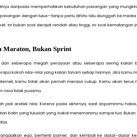
kutnya daripada memperhatikan kebutuhan pasangan yang mungkin s
 pasangan dengan tulus—tanpa perlu difoto lalu diunggah ke media
t. Ini bukan soal derajat rendah atau tinggi, ini soal kematangan
u Maraton, Bukan Sprint
 dari seberapa megah perayaan atau seberapa sering kalian bi
erapa kokoh nilai-nilai yang kalian tanam setiap harinya. Jika kam
internet, kamu tidak akan pernah merasa cukup. Kamu akan terus
 rasa tidak puasmu.
ah jadi arsitek nilai. Karena pada akhirnya, saat dopaminmu habis
ikatan batin yang tuluslah yang bakal menemanimu sampai tua. Bukan
itas.
nggalkan ego, berhenti pamer, dan kembali ke dasar-dasar kem