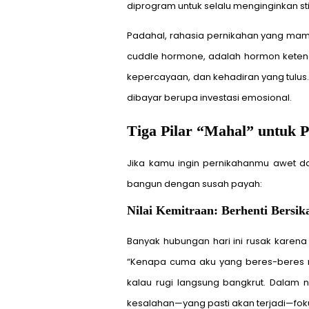
diprogram untuk selalu menginginkan sti
Padahal, rahasia pernikahan yang mamp
cuddle hormone, adalah hormon ketenan
kepercayaan, dan kehadiran yang tulus. 
dibayar berupa investasi emosional.
Tiga Pilar “Mahal” untuk 
Jika kamu ingin pernikahanmu awet dan
bangun dengan susah payah:
Nilai Kemitraan: Berhenti Bersik
Banyak hubungan hari ini rusak karen
“Kenapa cuma aku yang beres-beres ru
kalau rugi langsung bangkrut. Dalam 
kesalahan—yang pasti akan terjadi—foku