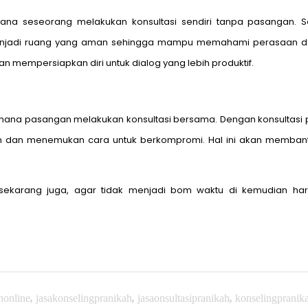
 mana seseorang melakukan konsultasi sendiri tanpa pasangan.
menjadi ruang yang aman sehingga mampu memahami perasaan dan 
n mempersiapkan diri untuk dialog yang lebih produktif.
mana pasangan melakukan konsultasi bersama. Dengan konsultasi pa
in dan menemukan cara untuk berkompromi. Hal ini akan memb
ekarang juga, agar tidak menjadi bom waktu di kemudian har
honline
,
jasakonselingpranikah
,
jasaonsultasipranikah
,
konselingpranik