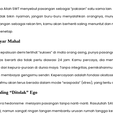
ana Allah SWT menyebut pasangan sebagai “pakaian” satu sama lain. 
idak bikin nyaman, jangan buru-buru menyalahkan orangnya, mung
gan sebagai rekan tim, kamu akan berhenti saling menuntut dan mu
menetap.
ayar Mahal
epalsuan demi terlihat “sukses” di mata orang asing, punya pasangan
s berarti dia tidak perlu diawasi 24 jam. Kamu percaya, dia me
an dari kepura-puraan di dunia maya. Tanpa integritas, pernikahan
 membiayai gengsimu sendiri. Kepercayaan adalah fondasi oksitosin
mu akan terus berada dalam mode “waspada” (stres), yang tentu 
aling “Ditolak” Ego
i era hedonisme: melayani pasangan tanpa nanti-nanti. Rasulullah 
, namun sangat ringan tangan membantu urusan rumah tangga kel