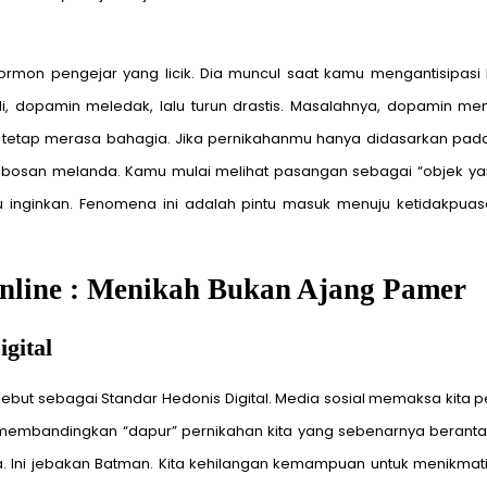
rmon pengejar yang licik. Dia muncul saat kamu mengantisipasi k
 dopamin meledak, lalu turun drastis. Masalahnya, dopamin memi
ar tetap merasa bahagia. Jika pernikahanmu hanya didasarkan pada 
a bosan melanda. Kamu mulai melihat pasangan sebagai “objek ya
 inginkan. Fenomena ini adalah pintu masuk menuju ketidakpua
nline : Menikah Bukan Ajang Pamer
gital
disebut sebagai Standar Hedonis Digital. Media sosial memaksa kit
sa membandingkan “dapur” pernikahan kita yang sebenarnya berant
upa. Ini jebakan Batman. Kita kehilangan kemampuan untuk menikma