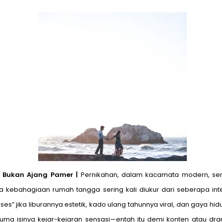
h Bukan Ajang Pamer |
Pernikahan, dalam kacamata modern, serin
na kebahagiaan rumah tangga sering kali diukur dari seberapa i
s” jika liburannya estetik, kado ulang tahunnya viral, dan gaya hidu
u cuma isinya kejar-kejaran sensasi—entah itu demi konten atau 