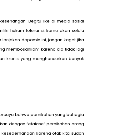
esenangan. Begitu like di media sosial
liki hukum toleransi; kamu akan selalu
lonjakan dopamin ini, jangan kaget jika
ng membosankan” karena dia tidak lagi
san kronis yang menghancurkan banyak
a percaya bahwa pernikahan yang bahagia
akan dengan “etalase” pernikahan orang
ti kesederhanaan karena otak kita sudah