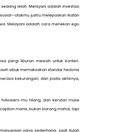
edang lelah. Melayani adalah investasi
 sosial—otakmu justru melepaskan ikatan
 jiwa. Melayani adalah cara menekan ego
sa pergi liburan mewah untuk konten.
u masih sibuk memaksakan standar hedonis
 merasa kekurangan, dan pada akhirnya,
, followers-mu hilang, dan kerutan mulai
 caption manis, bukan barang mahal, tapi
anusiaan yang sederhana, saat itulah