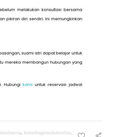
 Sebelum melakukan konsultasi bersama
pikiran diri sendiri
.
Ini memungkinkan
sangan, suami istri dapat belajar untuk
antu mereka membangun hubungan yang
i. Hubungi
kami
untuk reservasi jadwal
ahindonesia
,
konselingpranikahonline
,