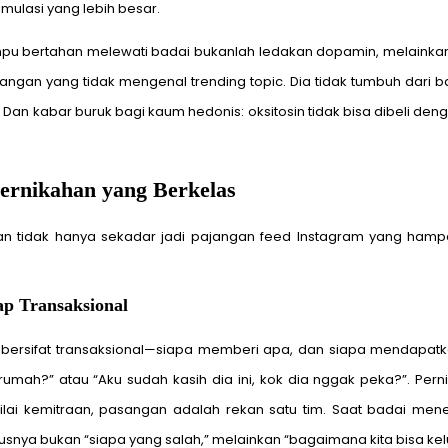
mulasi yang lebih besar.
u bertahan melewati badai bukanlah ledakan dopamin, melainkan kon
gan yang tidak mengenal trending topic. Dia tidak tumbuh dari b
Dan kabar buruk bagi kaum hedonis: oksitosin tidak bisa dibeli den
Pernikahan yang Berkelas
 tidak hanya sekadar jadi pajangan feed Instagram yang hampa, i
ap Transaksional
a bersifat transaksional—siapa memberi apa, dan siapa mendapatk
mah?” atau “Aku sudah kasih dia ini, kok dia nggak peka?”. Pe
nilai kemitraan, pasangan adalah rekan satu tim. Saat badai men
snya bukan “siapa yang salah,” melainkan “bagaimana kita bisa kelu