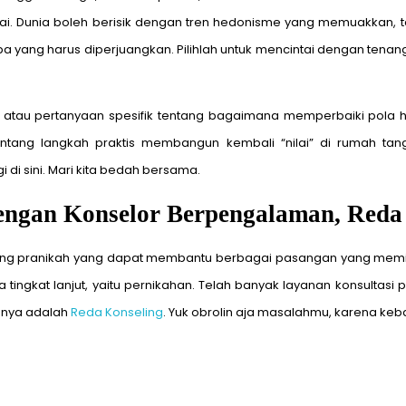
i. Dunia boleh berisik dengan tren hedonisme yang memuakkan, t
apa yang harus diperjuangkan. Pilihlah untuk mencintai dengan tenan
an atau pertanyaan spesifik tentang bagaimana memperbaiki pol
tentang langkah praktis membangun kembali “nilai” di rumah ta
 di sini. Mari kita bedah bersama.
engan Konselor Berpengalaman, Reda
ling pranikah yang dapat membantu berbagai pasangan yang memili
kat lanjut, yaitu pernikahan. Telah banyak layanan konsultasi p
unya adalah
Reda Konseling
. Yuk obrolin aja masalahmu, karena keb