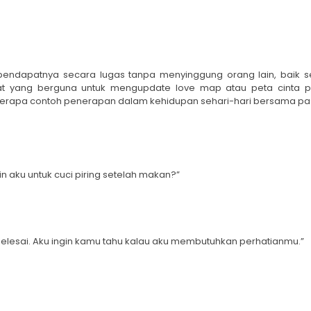
endapatnya secara lugas tanpa menyinggung orang lain, baik 
kiat yang berguna untuk mengupdate love map atau peta cinta p
erapa contoh penerapan dalam kehidupan sehari-hari bersama pas
aku untuk cuci piring setelah makan?”
selesai. Aku ingin kamu tahu kalau aku membutuhkan perhatianmu.”