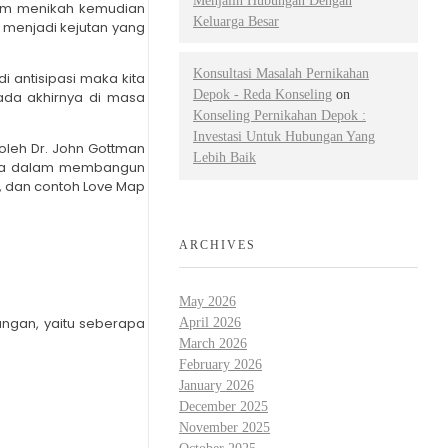
Menjalin Hubungan Dengan
lum menikah kemudian
Keluarga Besar
 menjadi kejutan yang
Konsultasi Masalah Pernikahan
i antisipasi maka kita
Depok - Reda Konseling
on
ada akhirnya di masa
Konseling Pernikahan Depok :
Investasi Untuk Hubungan Yang
oleh Dr. John Gottman
Lebih Baik
ama dalam membangun
, dan contoh Love Map
ARCHIVES
May 2026
angan, yaitu seberapa
April 2026
March 2026
February 2026
January 2026
December 2025
November 2025