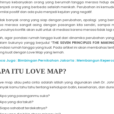
hirnya kebanyakan orang yang berumah tangga merasa hidup de
njadi orang yang berbeda setelah menikah. Perubahan ini kemudi
rnilai positif dan ada pula menjadi kejutan yang negatif.
dak banyak orang yang siap dengan perubahan, apalagi yang berubah
sa merasa sangat asing dengan pasangan kita sendiri, sampai 
nculnya konflik akan sulit untuk di mediasi karena merasa tidak lagi 
h, agar pondasi rumah tangga kuat dari dinamika perubahan yang 
lam bukunya yangg berjudul “
THE SEVEN PRINCIPLES FOR MAKI
ndasi rumah tangga yang kuat. Pada artikel ini akan membahas ten
ng kuat dengan Love Map yang lemah.
aca Juga : Bimbingan Pernikahan Jakarta : Membangun Keperc
APA ITU LOVE MAP?
ve map atau peta cinta adalah istilah yang digunakan oleh Dr. 
nyak kamu tahu tahu tentang kehidupan batin, keseharian, dan du
Apa yang pasanganmu suka?
Apa yang dia takuti?
Siapa sahabat terdekatnya?