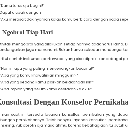
“Kamu terus aja begini!”
Dapat diubah dengan :
“Aku merasa tidak nyaman kalau kamu berbicara dengan nada sepert
. Ngobrol Tiap Hari
tivitas mengobrol yang dilakukan setiap harinya tidak harus lama. 
endengarkan juga memahami. Bukan hanya sekedar mendengarkan 
rikut contoh instrumen pertanyaan yang bisa dipraktikan sebagai p
“Hari ini apa yang paling menyenangkan buatmu?”
“Apa yang kamu khawatirkan minggu ini?”
“Apa yang sedang kamu pikirkan belakangan ini?”
“Apa impian yang belum kamu ceritakan ke aku?”
onsultasi Dengan Konselor Pernikah
man saat ini tersedia layanan konsultasi pernikahan yang dap
bungan pernikahannya. Telah banyak layanan konsultasi pernikaha
nseling. Yuk obrolin aja masalahmu, karena kebahagiaan itu butuh u