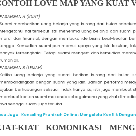
CONTOH LOVE MAP YANG KUAT 
PASANGAN A (KUAT)
Suami memberikan uang belanja yang kurang dari bulan sebelumny
Mengetahui hal tersebut istri menerima uang belanja dari suam
moral dan finansial, dengan membuka ide bisnis kecil-kecilan b
tangga. Kemudian suami pun memuji upaya yang istri lakukan, la
banyak terbengkalai. Tetapi suami mengerti dan kemudian memb
rumah dll.
PASANGAN B (LEMAH)
Ketika uang belanja yang suami berikan kurang dari bulan 
membandingkan dengan suami yang lain. Bahkan performa melaya
ajakan berhubungan seksual. Tidak hanya itu, istri juga membuat s
membuat konten suami mokondo sebagaimana yang viral di media so
nya sebagai suami juga terluka.
ca Juga : Konseling Pranikah Online : Mengelola Konflik Deng
KIAT-KIAT KOMONIKASI MEN