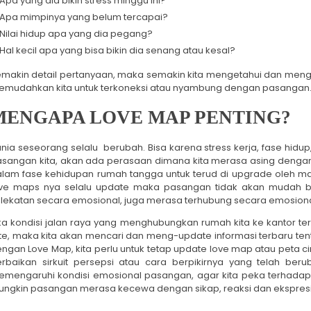
Apa yang dia bikin stress minggu ini?
Apa mimpinya yang belum tercapai?
Nilai hidup apa yang dia pegang?
Hal kecil apa yang bisa bikin dia senang atau kesal?
makin detail pertanyaan, maka semakin kita mengetahui dan mengen
mudahkan kita untuk terkoneksi atau nyambung dengan pasangan
MENGAPA LOVE MAP PENTING?
nia seseorang selalu berubah. Bisa karena stress kerja, fase hidup
sangan kita, akan ada perasaan dimana kita merasa asing dengan
lam fase kehidupan rumah tangga untuk terud di upgrade oleh masi
ove maps nya selalu update maka pasangan tidak akan mudah b
lekatan secara emosional, juga merasa terhubung secara emosiona
ka kondisi jalan raya yang menghubungkan rumah kita ke kantor te
te, maka kita akan mencari dan meng-update informasi terbaru tent
ngan Love Map, kita perlu untuk tetap update love map atau peta c
rbaikan sirkuit persepsi atau cara berpikirnya yang telah be
mengaruhi kondisi emosional pasangan, agar kita peka terhadap 
ngkin pasangan merasa kecewa dengan sikap, reaksi dan ekspresi y