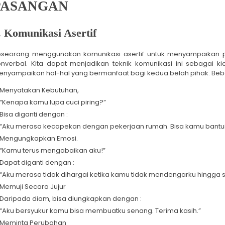
PASANGAN
. Komunikasi Asertif
eseorang menggunakan komunikasi asertif untuk menyampaikan p
nverbal. Kita dapat menjadikan teknik komunikasi ini sebagai 
nyampaikan hal-hal yang bermanfaat bagi kedua belah pihak. Beb
Menyatakan Kebutuhan,
“Kenapa kamu lupa cuci piring?”
Bisa diganti dengan :
“Aku merasa kecapekan dengan pekerjaan rumah. Bisa kamu bantuin 
Mengungkapkan Emosi.
“Kamu terus mengabaikan aku!”
Dapat diganti dengan :
“Aku merasa tidak dihargai ketika kamu tidak mendengarku hingga 
Memuji Secara Jujur
Daripada diam, bisa diungkapkan dengan :
“Aku bersyukur kamu bisa membuatku senang. Terima kasih.”
Meminta Perubahan