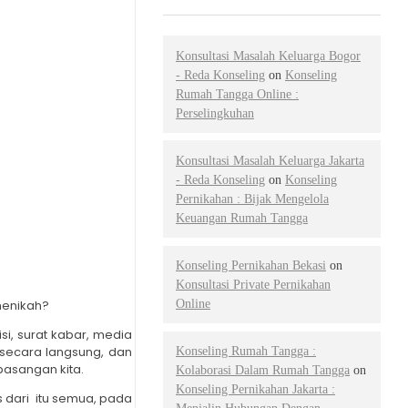
Konsultasi Masalah Keluarga Bogor
- Reda Konseling
on
Konseling
Rumah Tangga Online :
Perselingkuhan
Konsultasi Masalah Keluarga Jakarta
- Reda Konseling
on
Konseling
Pernikahan : Bijak Mengelola
Keuangan Rumah Tangga
Konseling Pernikahan Bekasi
on
Konsultasi Private Pernikahan
Online
menikah?
si, surat kabar, media
 secara langsung, dan
Konseling Rumah Tangga :
pasangan kita.
Kolaborasi Dalam Rumah Tangga
on
Konseling Pernikahan Jakarta :
s dari itu semua, pada