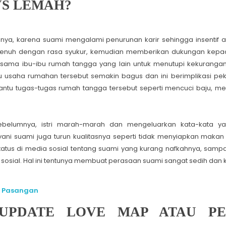
VS LEMAH?
a, karena suami mengalami penurunan karir sehingga insentif at
i penuh dengan rasa syukur, kemudian memberikan dukungan kepa
ersama ibu-ibu rumah tangga yang lain untuk menutupi kekurang
lu usaha rumahan tersebut semakin bagus dan ini berimplikasi p
antu tugas-tugas rumah tangga tersebut seperti mencuci baju, 
sebelumnya, istri marah-marah dan mengeluarkan kata-kata y
ni suami juga turun kualitasnya seperti tidak menyiapkan maka
tatus di media sosial tentang suami yang kurang nafkahnya, sampa
sial. Hal ini tentunya membuat perasaan suami sangat sedih dan k
an Pasangan
GUPDATE LOVE MAP ATAU PE