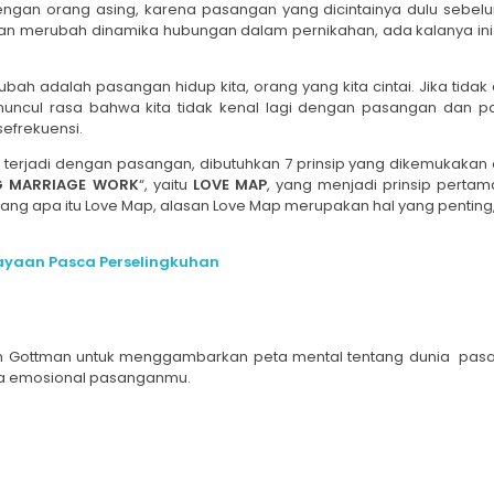
ngan orang asing, karena pasangan yang dicintainya dulu sebe
an merubah dinamika hubungan dalam pernikahan, ada kalanya ini
 adalah pasangan hidup kita, orang yang kita cintai. Jika tidak d
muncul rasa bahwa kita tidak kenal lagi dengan pasangan dan p
sefrekuensi.
terjadi dengan pasangan, dibutuhkan 7 prinsip yang dikemukakan 
NG MARRIAGE WORK
“, yaitu
LOVE MAP
, yang menjadi prinsip pert
tang apa itu Love Map, alasan Love Map merupakan hal yang penting
ayaan Pasca Perselingkuhan
John Gottman untuk menggambarkan peta mental tentang dunia pas
nia emosional pasanganmu.