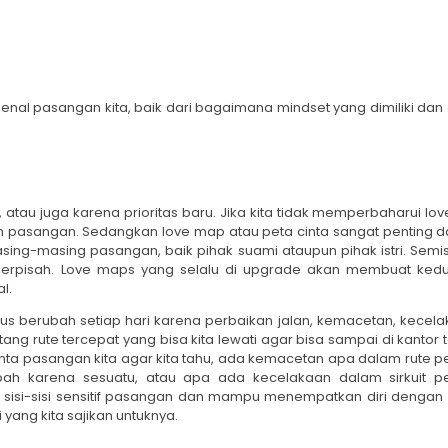
al pasangan kita, baik dari bagaimana mindset yang dimiliki dan e
.
, atau juga karena prioritas baru. Jika kita tidak memperbaharui lo
 pasangan. Sedangkan love map atau peta cinta sangat penting 
ng-masing pasangan, baik pihak suami ataupun pihak istri. Semisa
erpisah. Love maps yang selalu di upgrade akan membuat ked
l.
rus berubah setiap hari karena perbaikan jalan, kemacetan, kecel
ang rute tercepat yang bisa kita lewati agar bisa sampai di kantor
inta pasangan kita agar kita tahu, ada kemacetan apa dalam rute p
rubah karena sesuatu, atau apa ada kecelakaan dalam sirkuit 
sisi-sisi sensitif pasangan dan mampu menempatkan diri dengan b
ang kita sajikan untuknya.