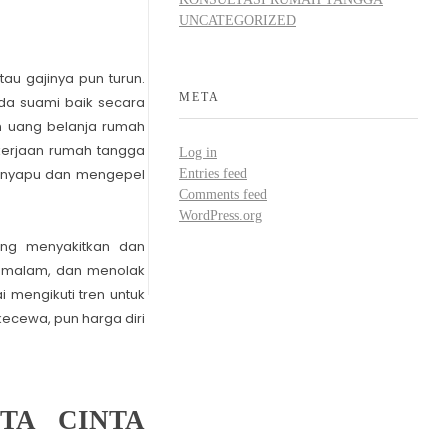
UNCATEGORIZED
au gajinya pun turun.
META
da suami baik secara
an uang belanja rumah
ekerjaan rumah tangga
Log in
menyapu dan mengepel
Entries feed
Comments feed
WordPress.org
ang menyakitkan dan
n malam, dan menolak
i mengikuti tren untuk
ecewa, pun harga diri
TA CINTA