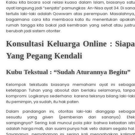
Kalau kita bicara soal relasi kuasa dalam Islam, biasanya satu
ayat langsung jadi “senjata” pamungkas: An-Nisa ayat 34. Di sana
tertulis laki-laki adalah Qowwam atas perempuan. Masalahnya,
bagaimana cara kita membaca kata itu menentukan apakah
rumah tangga kita bakal jadi kemitraan yang sehat atau justru
berubah jadi sistem otoriter.
Konsultasi Keluarga Online : Siapa
Yang Pegang Kendali
Kubu Tekstual : “Sudah Aturannya Begitu”
Kelompok tekstualis biasanya memahami ayat ini sebagai
ketetapan Tuhan yang absolut dan berlaku selamanya, tanpa
kompromi. Logikanya sederhana: karena teksnya bilang laki-laki
itu pemimpin, ya sudah, itu hak paten.
Dalam pandangan ini, otoritas laki-laki dianggap sebagai
sesuatu yang
given
(pemberian dari sananya). Efe
sampingnya? Sering kali muncul pola pikir bahwa ketaatan istri
adalah harga mati, dan suami punya hak veto dalam segala hal.
Sayangnya, pemahaman ini sering kali mengabaikan kalimat