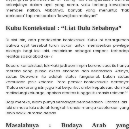
selanjutnya dalam ayat yang sama, yaitu tentang kewajiban
memberi nafkah. Akibatnya, banyak yang menuntut “hak
berkuasa” tapi melupakan “kewajiban melayani”
Kubu Kontekstual : “Liat Dulu Sebabnya”
Di sisi lain, ada pendekatan kontekstual. Kubu ini berargumen
bahwa ayat tersebut turun bukan untuk memberikan
privilege
biologis bagi laki-laki, melainkan sebagai respons terhadap
realitas sosial abad ke-7.
Secara kontekstual, laki-laki jadi pemimpin karena saat itu hanya
mereka yang punya akses ekonomi dan keamanan. Artinya,
status Qowwam itu adalah status fungsional, bukan status
kemuliaan jenis kelamin. Para pemikir kontekstualis bertanya:
“Kalau sekarang istri juga ikut kerja, ikut ambil keputusan, dan ikut
melindungi keluarga, apakah otoritas tunggal itu masih relevan?”
Bagi mereka, Islam punya semangat pembebasan. Otoritas laki-
laki di masa lalu adalah langkah transisi menuju kesetaraan yang
lebih hakiki di masa depan
Masalahnya : Budaya Arab yang