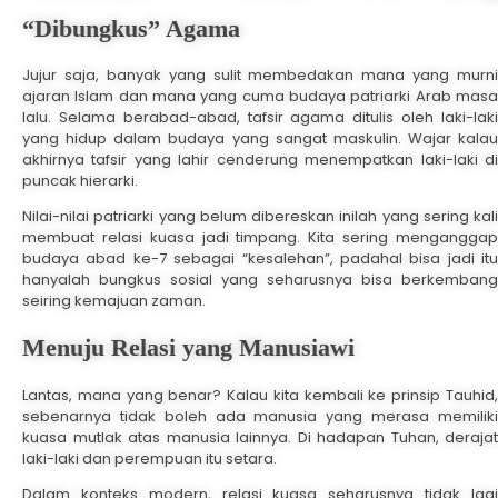
“Dibungkus” Agama
Jujur saja, banyak yang sulit membedakan mana yang murni
ajaran Islam dan mana yang cuma budaya patriarki Arab masa
lalu. Selama berabad-abad, tafsir agama ditulis oleh laki-laki
yang hidup dalam budaya yang sangat maskulin. Wajar kalau
akhirnya tafsir yang lahir cenderung menempatkan laki-laki di
puncak hierarki.
Nilai-nilai patriarki yang belum dibereskan inilah yang sering kali
membuat relasi kuasa jadi timpang. Kita sering menganggap
budaya abad ke-7 sebagai “kesalehan”, padahal bisa jadi itu
hanyalah bungkus sosial yang seharusnya bisa berkembang
seiring kemajuan zaman.
Menuju Relasi yang Manusiawi
Lantas, mana yang benar? Kalau kita kembali ke prinsip Tauhid,
sebenarnya tidak boleh ada manusia yang merasa memiliki
kuasa mutlak atas manusia lainnya. Di hadapan Tuhan, derajat
laki-laki dan perempuan itu setara.
Dalam konteks modern, relasi kuasa seharusnya tidak lagi