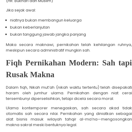
(HR. Bukhari dan Muslim)
Jika sejak awal:
niatnya bukan membangun keluarga
bukan keberlanjutan
bukan tanggung jawab jangka panjang
Maka secara maknawi, pernikahan telah kehilangan ruhnya,
meskipun secara administratif mungkin sah.
Fiqh Pernikahan Modern: Sah tapi
Rusak Makna
Dalam fiqh, Nikah mut’ah (nikah waktu tertentu) telah disepakati
haram oleh jumhur ulama. Pernikahan dengan niat cerai
tersembunyi diperselisihkan, tetapi dicela secara moral.
Ulama kontemporer menegaskan, sah secara akad tidak
otomatis sah secara nilai. Pernikahan yang diniatkan sebagai
alat bisnis masuk wilayah tahqir al-ma’na—mengosongkan
makna sakral meski bentuknya legal.