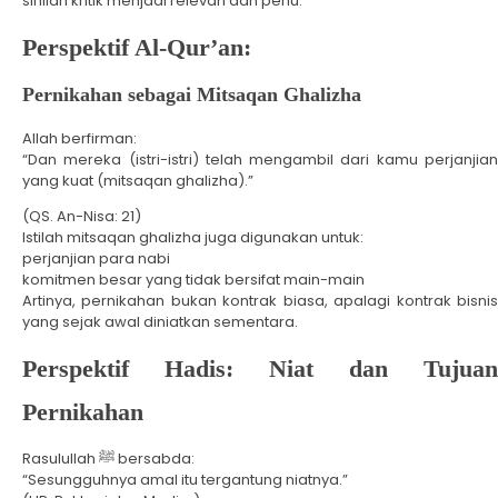
sinilah kritik menjadi relevan dan perlu.
Perspektif Al-Qur’an:
Pernikahan sebagai Mitsaqan Ghalizha
Allah berfirman:
“Dan mereka (istri-istri) telah mengambil dari kamu perjanjian
yang kuat (mitsaqan ghalizha).”
(QS. An-Nisa: 21)
Istilah mitsaqan ghalizha juga digunakan untuk:
perjanjian para nabi
komitmen besar yang tidak bersifat main-main
Artinya, pernikahan bukan kontrak biasa, apalagi kontrak bisnis
yang sejak awal diniatkan sementara.
Perspektif Hadis: Niat dan Tujuan
Pernikahan
Rasulullah ﷺ bersabda:
“Sesungguhnya amal itu tergantung niatnya.”