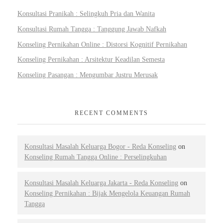
Konsultasi Pranikah : Selingkuh Pria dan Wanita
Konsultasi Rumah Tangga : Tanggung Jawab Nafkah
Konseling Pernikahan Online : Distorsi Kognitif Pernikahan
Konseling Pernikahan : Arsitektur Keadilan Semesta
Konseling Pasangan : Mengumbar Justru Merusak
RECENT COMMENTS
Konsultasi Masalah Keluarga Bogor - Reda Konseling
on
Konseling Rumah Tangga Online : Perselingkuhan
Konsultasi Masalah Keluarga Jakarta - Reda Konseling
on
Konseling Pernikahan : Bijak Mengelola Keuangan Rumah
Tangga