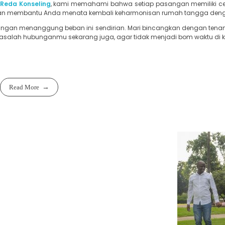
Reda Konseling
, kami memahami bahwa setiap pasangan memiliki cer
n membantu Anda menata kembali keharmonisan rumah tangga dengan
angan menanggung beban ini sendirian. Mari bincangkan dengan ten
salah hubunganmu sekarang juga, agar tidak menjadi bom waktu di k
Read More