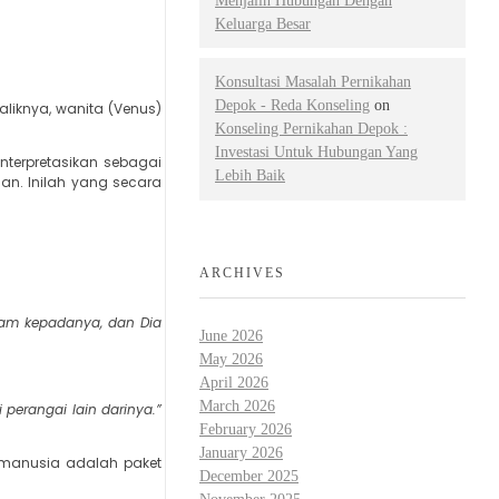
Menjalin Hubungan Dengan
Keluarga Besar
Konsultasi Masalah Pernikahan
Depok - Reda Konseling
on
liknya, wanita (Venus)
Konseling Pernikahan Depok :
Investasi Untuk Hubungan Yang
interpretasikan sebagai
Lebih Baik
an. Inilah yang secara
ARCHIVES
ram kepadanya, dan Dia
June 2026
May 2026
April 2026
March 2026
perangai lain darinya.”
February 2026
January 2026
p manusia adalah paket
December 2025