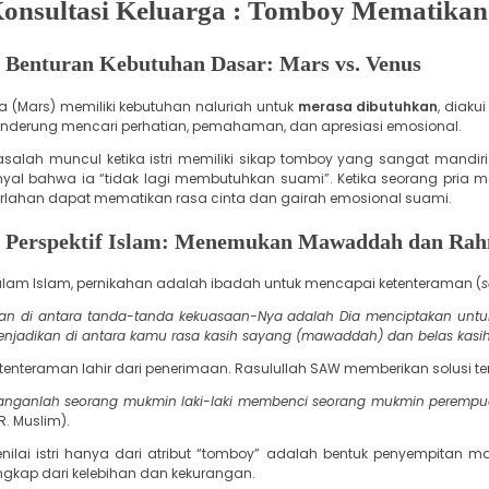
onsultasi Keluarga : Tomboy Mematikan
. Benturan Kebutuhan Dasar: Mars vs. Venus
ria (Mars) memiliki kebutuhan naluriah untuk
merasa dibutuhkan
, diak
nderung mencari perhatian, pemahaman, dan apresiasi emosional.
asalah muncul ketika istri memiliki sikap tomboy yang sangat mandiri
nyal bahwa ia “tidak lagi membutuhkan suami”. Ketika seorang pria 
rlahan dapat mematikan rasa cinta dan gairah emosional suami.
2. Perspektif Islam: Menemukan Mawaddah dan Ra
alam Islam, pernikahan adalah ibadah untuk mencapai ketenteraman (
s
an di antara tanda-tanda kekuasaan-Nya adalah Dia menciptakan unt
njadikan di antara kamu rasa kasih sayang (mawaddah) dan belas kasi
etenteraman lahir dari penerimaan. Rasulullah SAW memberikan solusi te
anganlah seorang mukmin laki-laki membenci seorang mukmin perempuan. 
R. Muslim).
enilai istri hanya dari atribut “tomboy” adalah bentuk penyempitan m
ngkap dari kelebihan dan kekurangan.