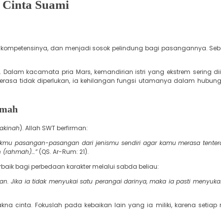
 Cinta Suami
ui kompetensinya, dan menjadi sosok pelindung bagi pasangannya. Seba
. Dalam kacamata pria Mars, kemandirian istri yang ekstrem sering di
merasa tidak diperlukan, ia kehilangan fungsi utamanya dalam hubung
hmah
akinah
). Allah SWT berfirman:
ukmu pasangan-pasangan dari jenismu sendiri agar kamu merasa tente
h (rahmah)…”
(QS. Ar-Rum: 21).
rbaik bagi perbedaan karakter melalui sabda beliau:
Jika ia tidak menyukai satu perangai darinya, maka ia pasti menyukai 
akna cinta. Fokuslah pada kebaikan lain yang ia miliki, karena setia