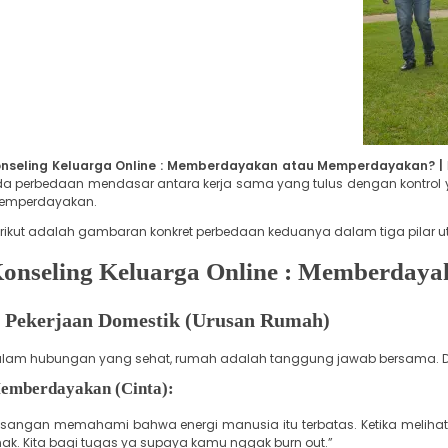
nseling Keluarga Online : Memberdayakan atau Memperdayakan? |
a perbedaan mendasar antara kerja sama yang tulus dengan kontrol y
emperdayakan.
rikut adalah gambaran konkret perbedaan keduanya dalam tiga pilar ut
onseling Keluarga Online : Memberday
. Pekerjaan Domestik (Urusan Rumah)
lam hubungan yang sehat, rumah adalah tanggung jawab bersama. D
emberdayakan (Cinta):
sangan memahami bahwa energi manusia itu terbatas. Ketika melihat An
ak. Kita bagi tugas ya supaya kamu nggak burn out.”