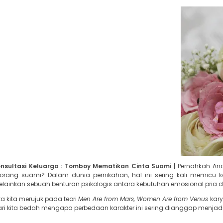
nsultasi Keluarga : Tomboy Mematikan Cinta Suami |
Pernahkah And
orang suami? Dalam dunia pernikahan, hal ini sering kali memicu 
lainkan sebuah benturan psikologis antara kebutuhan emosional pria dan
ika kita merujuk pada teori
Men Are from Mars, Women Are from Venus
kary
ri kita bedah mengapa perbedaan karakter ini sering dianggap menj