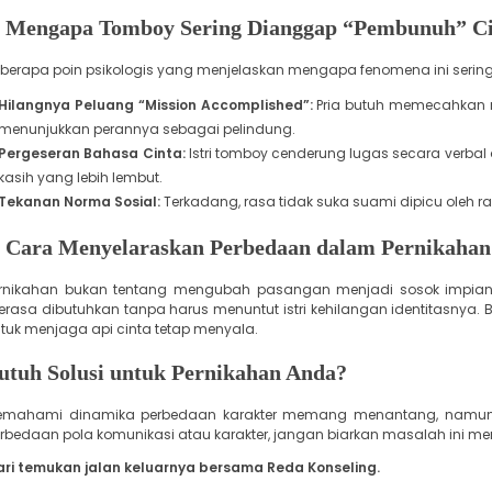
3. Mengapa Tomboy Sering Dianggap “Pembunuh” C
eberapa poin psikologis yang menjelaskan mengapa fenomena ini sering
Hilangnya Peluang “Mission Accomplished”:
Pria butuh memecahkan ma
menunjukkan perannya sebagai pelindung.
Pergeseran Bahasa Cinta:
Istri tomboy cenderung lugas secara verbal
kasih yang lebih lembut.
Tekanan Norma Sosial:
Terkadang, rasa tidak suka suami dipicu oleh ra
4. Cara Menyelaraskan Perbedaan dalam Pernikahan
ernikahan bukan tentang mengubah pasangan menjadi sosok impian,
rasa dibutuhkan tanpa harus menuntut istri kehilangan identitasnya. 
tuk menjaga api cinta tetap menyala.
Butuh Solusi untuk Pernikahan Anda?
emahami dinamika perbedaan karakter memang menantang, namun bu
rbedaan pola komunikasi atau karakter, jangan biarkan masalah ini me
ri temukan jalan keluarnya bersama Reda Konseling.