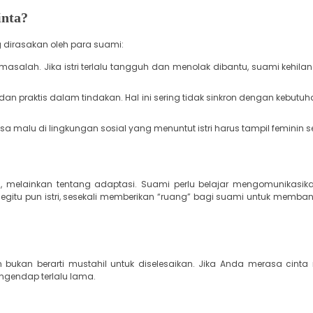
inta?
 dirasakan oleh para suami:
salah. Jika istri terlalu tangguh dan menolak dibantu, suami kehil
 dan praktis dalam tindakan. Hal ini sering tidak sinkron dengan kebu
sa malu di lingkungan sosial yang menuntut istri harus tampil feminin 
 melainkan tentang adaptasi. Suami perlu belajar mengomunikasik
Begitu pun istri, sesekali memberikan “ruang” bagi suami untuk memba
kan berarti mustahil untuk diselesaikan. Jika Anda merasa cinta
ngendap terlalu lama.