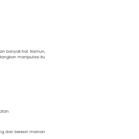
kan banyak hal. Namun,
dangkan manipulasi itu
atan.
ring dan beresin mainan