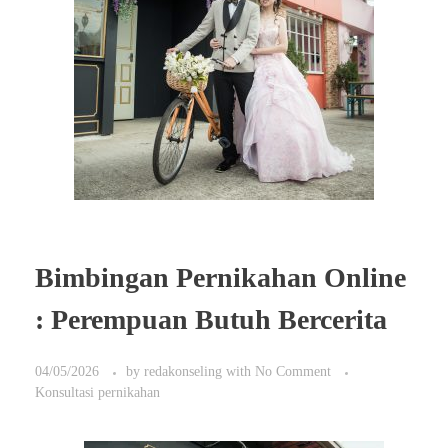
Bimbingan Pernikahan Online
: Perempuan Butuh Bercerita
04/05/2026
by
redakonseling
with
No Comment
Konsultasi pernikahan