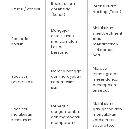
Reaksi suami
Reaksi suami
Situasi / kondisi
green flag
red flag (Toxic)
(Sehat)
Melakukan
Mengajak
silent treatment
diskusi untuk
Saat ada
atau
mencari jalan
konflik
mendiamkan
keluar
istri berhari-
bersama.
hari.
Merasa
Merasa bangga
tersaingi atau
Saat istri
dan merayakan
merendahkan
berprestasi
keberhasilan
pencapaian
istri.
tersebut.
Melakukan
Menegur
Saat istri
gaslighting dan
dengan lembut
melakukan
menyalakan
dan membantu
kesalahan
karakter istri
memperbaiki.
secara total.