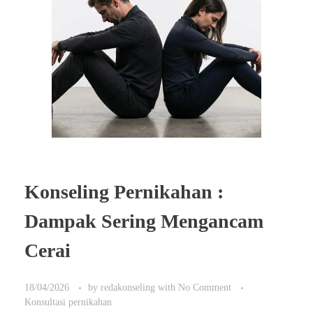
Konseling Pernikahan :
Dampak Sering Mengancam
Cerai
18/04/2026
by
redakonseling
with
No Comment
Konsultasi pernikahan