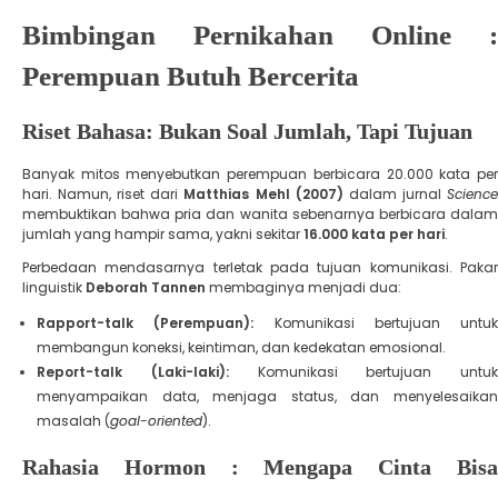
Bimbingan Pernikahan Online :
Perempuan Butuh Bercerita
Riset Bahasa: Bukan Soal Jumlah, Tapi Tujuan
​Banyak mitos menyebutkan perempuan berbicara 20.000 kata per
hari. Namun, riset dari
Matthias Mehl (2007)
dalam jurnal
Scienc
membuktikan bahwa pria dan wanita sebenarnya berbicara dalam
jumlah yang hampir sama, yakni sekitar
16.000 kata per hari
.
​Perbedaan mendasarnya terletak pada tujuan komunikasi. Pakar
linguistik
Deborah Tannen
membaginya menjadi dua:
Rapport-talk (Perempuan):
Komunikasi bertujuan untuk
membangun koneksi, keintiman, dan kedekatan emosional.
Report-talk (Laki-laki):
Komunikasi bertujuan untuk
menyampaikan data, menjaga status, dan menyelesaikan
masalah (
goal-oriented
).
Rahasia Hormon : Mengapa Cinta Bisa