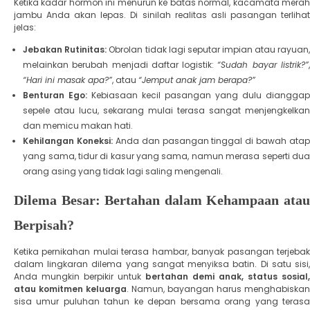
​Ketika kadar hormon ini menurun ke batas normal, kacamata merah
jambu Anda akan lepas. Di sinilah realitas asli pasangan terlihat
jelas:
Jebakan Rutinitas:
Obrolan tidak lagi seputar impian atau rayuan
melainkan berubah menjadi daftar logistik:
“Sudah bayar listrik?”
“Hari ini masak apa?”
, atau
“Jemput anak jam berapa?”
Benturan Ego:
Kebiasaan kecil pasangan yang dulu diangga
sepele atau lucu, sekarang mulai terasa sangat menjengkelkan
dan memicu makan hati.
Kehilangan Koneksi:
Anda dan pasangan tinggal di bawah ata
yang sama, tidur di kasur yang sama, namun merasa seperti dua
orang asing yang tidak lagi saling mengenali.
Dilema Besar: Bertahan dalam Kehampaan atau
Berpisah?
​Ketika pernikahan mulai terasa hambar, banyak pasangan terjebak
dalam lingkaran dilema yang sangat menyiksa batin. ​Di satu sisi,
Anda mungkin berpikir untuk
bertahan demi anak, status sosial,
atau komitmen keluarga
. Namun, bayangan harus menghabiskan
sisa umur puluhan tahun ke depan bersama orang yang terasa