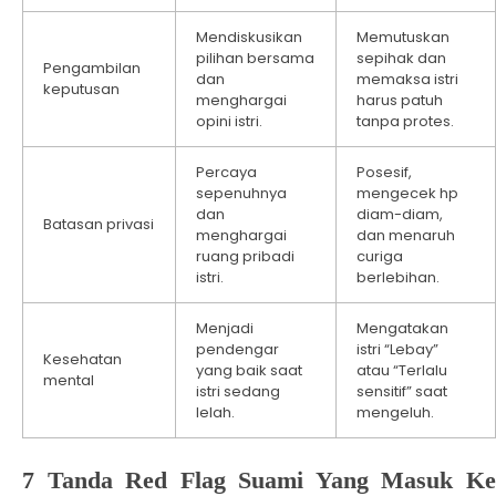
Mendiskusikan
Memutuskan
pilihan bersama
sepihak dan
Pengambilan
dan
memaksa istri
keputusan
menghargai
harus patuh
opini istri.
tanpa protes.
Percaya
Posesif,
sepenuhnya
mengecek hp
dan
diam-diam,
Batasan privasi
menghargai
dan menaruh
ruang pribadi
curiga
istri.
berlebihan.
Menjadi
Mengatakan
pendengar
istri “Lebay”
Kesehatan
yang baik saat
atau “Terlalu
mental
istri sedang
sensitif” saat
lelah.
mengeluh.
7 Tanda Red Flag Suami Yang Masuk Ke