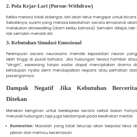
​2. Pola Kejar-Lari (Pursue-Withdraw)
​Ketika merasa tidak didengar, istri akan terus mengejar untuk bicara.
Sebaliknya, suami yang merasa kewalahan secara emosional akan
melakukan
stonewalling
(diam seribu bahasa). Semakin dikejar, laki
laki semakin menarik diri.
​3. Kebutuhan Simulasi Emosional
​Perempuan secara neurosains memiliki kepadatan neuron yang
lebih tinggi di pusat bahasa. Jika hubungan terasa hambar atau
“dingin”, seseorang tanpa sadar dapat menciptakan drama di
kehidupan nyata demi mendapatkan respons atau perhatian dari
pasangannya.
Dampak Negatif Jika Kebutuhan Bercerita
Ditekan
​Menekan keinginan untuk berekspresi secara verbal bukan hanya
merusak hubungan, tapi juga berdampak pada kesehatan mental:
Rumination:
Masalah yang tidak terucap akan berputar terus di
pikiran dan memicu kecemasan.