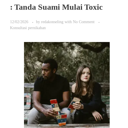
: Tanda Suami Mulai Toxic
12/02/2026
by
redakonseling
with
No Comment
Konsultasi pernikahan