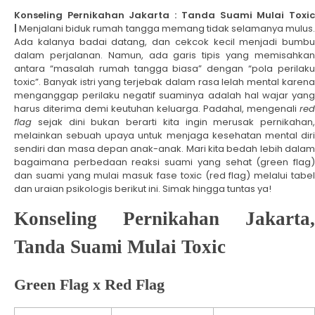
Konseling Pernikahan Jakarta : Tanda Suami Mulai Toxic
|
Menjalani biduk rumah tangga memang tidak selamanya mulus.
Ada kalanya badai datang, dan cekcok kecil menjadi bumbu
dalam perjalanan. Namun, ada garis tipis yang memisahkan
antara “masalah rumah tangga biasa” dengan “pola perilaku
toxic”. Banyak istri yang terjebak dalam rasa lelah mental karena
menganggap perilaku negatif suaminya adalah hal wajar yang
harus diterima demi keutuhan keluarga. Padahal, mengenali
red
flag
sejak dini bukan berarti kita ingin merusak pernikahan,
melainkan sebuah upaya untuk menjaga kesehatan mental diri
sendiri dan masa depan anak-anak. Mari kita bedah lebih dalam
bagaimana perbedaan reaksi suami yang sehat (green flag)
dan suami yang mulai masuk fase toxic (red flag) melalui tabel
dan uraian psikologis berikut ini. Simak hingga tuntas ya!
Konseling Pernikahan Jakarta,
Tanda Suami Mulai Toxic
Green Flag x Red Flag