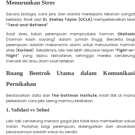
Menurunkan Stres
Secara biologis, cara pria dan wanita merespons tekanan sangat
berbeda. Riset dari
Dr. Shelley Taylor (UCLA)
memperkenalkan teori
“Tend-and-Befriend”
.
​Saat stres, tubuh perempuan memproduksi hormon
Oksitosin
(hormon kasih sayang) dalam jumlah tinggi. Bercerita bagi
perempuan adalah mekanisme alami untuk menurunkan hormon
stres (
Kortisol
). Sebaliknya, laki-laki lebih dikuasai respon
“Fight-or
Flight”
yang dipicu testosteron, sehingga mereka cenderung
menarik diri atau diam saat tertekan.
Ruang Bentrok Utama dalam Komunikasi
Pernikahan
Berdasarkan data dari
The Gottman Institute
, inilah titik di mana
perbedaan cara pikir sering memicu keretakan:
​1. Validasi vs Solusi
​Laki-laki cenderung merasa gagal jika tidak bisa memberikan solusi
instan. Padahal, bagi perempuan, didengarkan dan divalidasi
perasaannya adalah solusi itu sendiri.