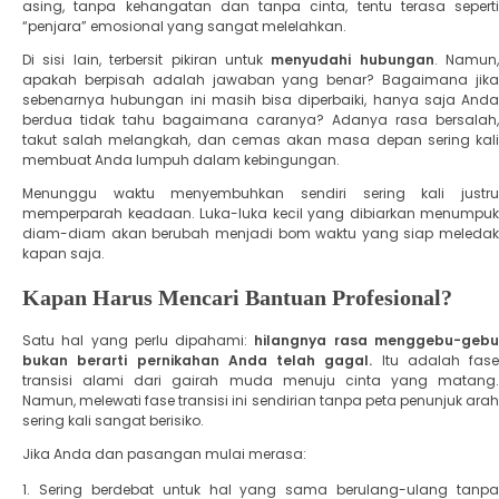
asing, tanpa kehangatan dan tanpa cinta, tentu terasa seperti
“penjara” emosional yang sangat melelahkan.
​Di sisi lain, terbersit pikiran untuk
menyudahi hubungan
. Namun,
apakah berpisah adalah jawaban yang benar? Bagaimana jika
sebenarnya hubungan ini masih bisa diperbaiki, hanya saja Anda
berdua tidak tahu bagaimana caranya? Adanya rasa bersalah,
takut salah melangkah, dan cemas akan masa depan sering kali
membuat Anda lumpuh dalam kebingungan.
​Menunggu waktu menyembuhkan sendiri sering kali justru
memperparah keadaan. Luka-luka kecil yang dibiarkan menumpuk
diam-diam akan berubah menjadi bom waktu yang siap meledak
kapan saja.
Kapan Harus Mencari Bantuan Profesional?
​Satu hal yang perlu dipahami:
hilangnya rasa menggebu-geb
bukan berarti pernikahan Anda telah gagal.
Itu adalah fase
transisi alami dari gairah muda menuju cinta yang matang.
Namun, melewati fase transisi ini sendirian tanpa peta penunjuk arah
sering kali sangat berisiko.
​Jika Anda dan pasangan mulai merasa:
​Sering berdebat untuk hal yang sama berulang-ulang tanpa