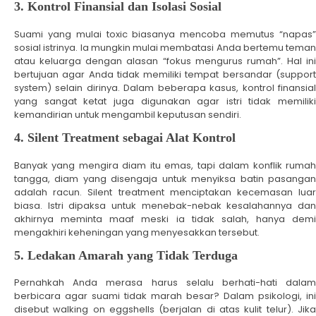
3. Kontrol Finansial dan Isolasi Sosial
Suami yang mulai toxic biasanya mencoba memutus “napas”
sosial istrinya. Ia mungkin mulai membatasi Anda bertemu teman
atau keluarga dengan alasan “fokus mengurus rumah”. Hal ini
bertujuan agar Anda tidak memiliki tempat bersandar (support
system) selain dirinya. Dalam beberapa kasus, kontrol finansial
yang sangat ketat juga digunakan agar istri tidak memiliki
kemandirian untuk mengambil keputusan sendiri.
4. Silent Treatment sebagai Alat Kontrol
Banyak yang mengira diam itu emas, tapi dalam konflik rumah
tangga, diam yang disengaja untuk menyiksa batin pasangan
adalah racun. Silent treatment menciptakan kecemasan luar
biasa. Istri dipaksa untuk menebak-nebak kesalahannya dan
akhirnya meminta maaf meski ia tidak salah, hanya demi
mengakhiri keheningan yang menyesakkan tersebut.
5. Ledakan Amarah yang Tidak Terduga
Pernahkah Anda merasa harus selalu berhati-hati dalam
berbicara agar suami tidak marah besar? Dalam psikologi, ini
disebut walking on eggshells (berjalan di atas kulit telur). Jika