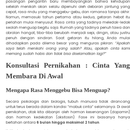
pasangan pengantin baru membayangkan bahwa kehidupan
setelah menikah akan selalu dipenuhi oleh debaran jantung yang
cepat, rasa rindu yang menggebu-gebu, dan romansa tanpa akhir.
Namun, memasuki tahun pertama atau kedua, getaran hebat itu
perlahan mulai menyusut. Rasa cinta yang tadinya meledak-ledak
seolah menguap begitu saja. Rumah yang tadinya penuh tawa dan
obrolan hangat, tiba-tiba berubah menjadi sepi, dingin, atau justru
penuh dengan sindiran. ​Saat getaran itu hilang, Anda mulai
dihadapkan pada dilema besar yang menguras pikiran:
“Apakah
saya telah menikahi orang yang salah? Atau, apakah cinta kami
memang sudah habis dan tidak bisa diselamatkan lagi?”
Konsultasi Pernikahan : Cinta Yang
Membara Di Awal
Mengapa Rasa Menggebu Bisa Menguap?
Secara psikologis dan biologis, tubuh manusia tidak dirancang
untuk terus berada dalam kondisi “mabuk cinta” selamanya. Di awal
pernikahan, otak kita dibanjiri oleh hormon kesenangan (dopamin)
dan hormon kedekatan (oksitosin). Fase ini biasanya hanya
bertahan antara
6 bulan hingga maksimal 2 tahun
.