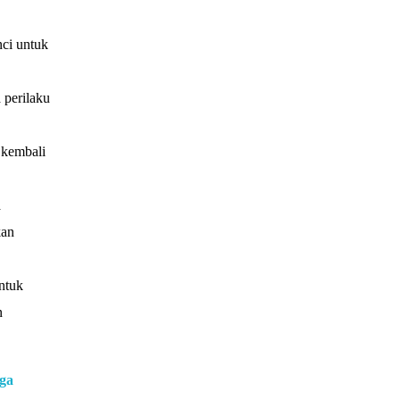
nci untuk
 perilaku
 kembali
a
kan
ntuk
n
ga