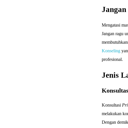
Jangan
Mengatasi mas
Jangan ragu u
membutuhkanny
Konseling
yan
profesional.
Jenis L
Konsultas
Konsultasi
Pri
melakukan kon
Dengan demiki