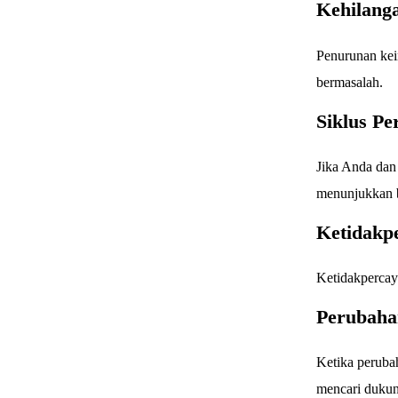
Kehilanga
Penurunan kei
bermasalah.
Siklus Pe
Jika Anda dan
menunjukkan b
Ketidakp
Ketidakpercay
Perubahan
Ketika peruba
mencari dukung