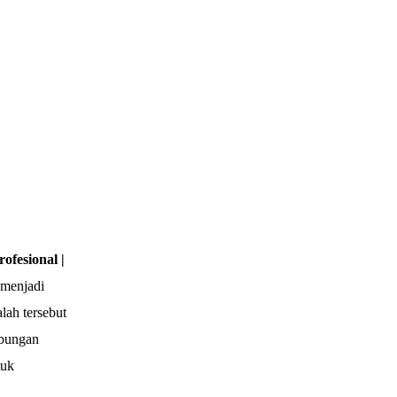
fesional |
 menjadi
lah tersebut
ubungan
tuk