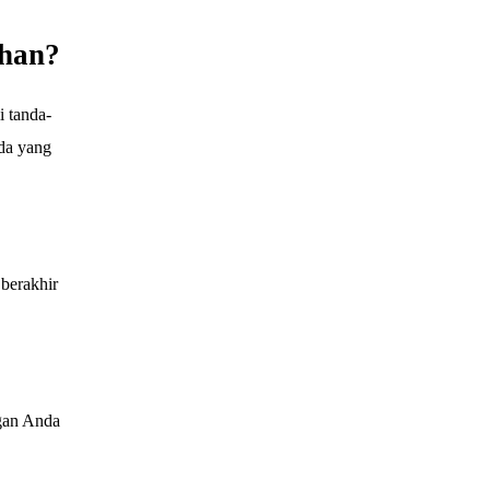
ahan?
 tanda-
da yang
 berakhir
ngan Anda