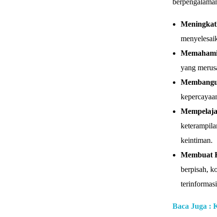
berpengalama
Meningkat
menyelesai
Memahami 
yang merus
Membangu
kepercayaa
Mempelaja
keterampil
keintiman.
Membuat K
berpisah, 
terinformasi
Baca Juga : 