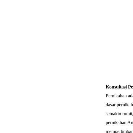
Konsultasi P
Pernikahan ad
dasar pernikah
semakin rumit,
pernikahan An
mempertimbang