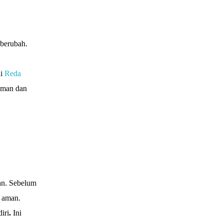
berubah.
di
Reda
aman dan
an. Sebelum
g aman.
iri
.
Ini