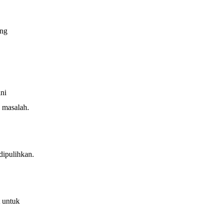
ang
ni
 masalah.
dipulihkan.
 untuk