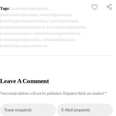
Tags:
jasakonselingpasangan
,
jasakonsultasipasangan
,
konselingpasangan
,
konselingpasanganindonesia
,
konselorpasangan
,
konselorpasanganindonesia
,
konselorpasanganonline
,
konsultanpasangan
,
konsultanpasanganindonesia
,
konsultanpasanganonline
,
konsultasipasangan
,
konsultasipasanganindonesia
Leave A Comment
Your email address will not be published. Required fields are marked *