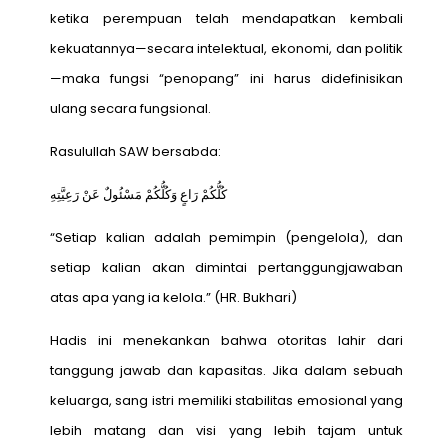
ketika perempuan telah mendapatkan kembali
kekuatannya—secara intelektual, ekonomi, dan politik
—maka fungsi “penopang” ini harus didefinisikan
ulang secara fungsional.
Rasulullah SAW bersabda:
كُلُّكُمْ رَاعٍ وَكُلُّكُمْ مَسْئُولٌ عَنْ رَعِيَّتِهِ
“Setiap kalian adalah pemimpin (pengelola), dan
setiap kalian akan dimintai pertanggungjawaban
atas apa yang ia kelola.” (HR. Bukhari)
Hadis ini menekankan bahwa otoritas lahir dari
tanggung jawab dan kapasitas. Jika dalam sebuah
keluarga, sang istri memiliki stabilitas emosional yang
lebih matang dan visi yang lebih tajam untuk