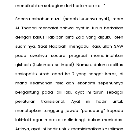
menafkahkan sebagian dari harta mereka…”
Secara asbabun nuzul (sebab turunnya ayat), Imam
At-Thabari mencatat bahwa ayat ini turun berkaitan
dengan kasus Habibah binti Zaid yang dipukul oleh
suaminya. Saat Habibah mengadu, Rasulullah SAW
pada awalnya secara progresif memerintahkan
qishash (hukuman setimpal). Namun, dalam realitas
sosiopolitik Arab abad ke-7 yang sangat keras, di
mana keamanan fisik dan ekonomi sepenuhnya
bergantung pada laki-laki, ayat ini turun sebagai
peraturan transisional. Ayat ini hadir untuk
menetapkan tanggung jawab “penopang” kepada
laki-laki agar mereka melindungi, bukan menindas.
Artinya, ayat ini hadir untuk meminimalkan kezaliman