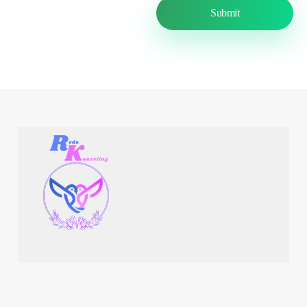
Reda Konseling
Obrolin Aja, Karena Kebahagiaan Itu Butuh Diperjuangkan!